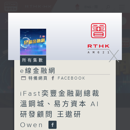
ENG
/
簡
×
全新 RTHK On The Go
取得
一手掌握 RTHK 電台、電視節目
X
所有集數
e線金融網
特備網頁
FACEBOOK
iFast奕豐金融副總裁
e線金融網 e線金融網
溫鋼城、易方資本 AI
研發顧問 王遨研
Owen