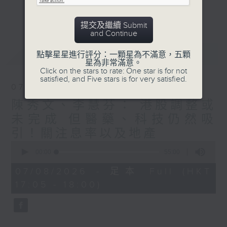
星期二【Kingsir會客室】【巡舖尋舖】對話
更多...
地產名家
提交及繼續 Submit
星期三【科網專題】解碼科技金融
and Continue
星期四【解鎖A股賽道】探索北水流向
最新
LATEST
點擊星星進行評分：一顆星為不滿意，五顆
星期五 【金錢本色——透視華爾街】直擊美
星為非常滿意。
股熱點
Click on the stars to rate: One star is for not
satisfied, and Five stars is for very satisfied.
am621 香港電台普通話台最強財經陣容和你
07/08/2026
走在理財第e線。
陳秀文、李慧芬： 港股調整或
未完成 但醫藥、科技仍然吸
引！關注息率以及地產
0
seconds
00:00
55:00
of
55
07/08/2026 - 足本 Full (HKT
minutes,
17:05 - 18:00)
0
seconds