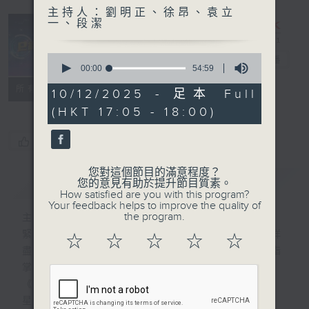
主持人：劉明正、徐昂、袁立
一、段潔
0
e線金融網
電台直播
seconds
00:00
54:59
of
特備網頁
FACEBOOK
所有集數
54
10/12/2025 - 足本 Full
minutes,
(HKT 17:05 - 18:00)
59
seconds
您喜歡這個節目嗎?
您對這個節目的滿意程度？
簡介
GIST
您的意見有助於提升節目質素。
How satisfied are you with this program?
Your feedback helps to improve the quality of
the program.
主持人：劉明正、徐昂、袁立一、段潔
緊貼財經脈搏，盡顯都市本色，提供最快最詳
☆
☆
☆
☆
☆
盡的金融消息，使聽眾對社會經濟動向瞭如指
掌。每天邀請專家分析經濟市場動向。
《e線金融網》
星期一【金錢本色】分析市場走勢