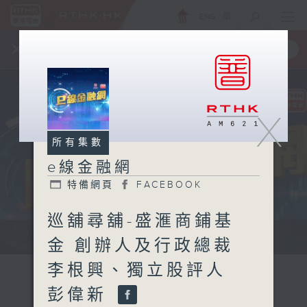
ENG
/
簡
×
全新 RTHK On The Go
取得
一手掌握 RTHK 電台、電視節目
X
所有集數
e線金融網
特備網頁
FACEBOOK
巡舖尋舖-盛滙商鋪基
e線金融網 e線金融網
金 創辦人及行政總裁
李根興、獨立股評人
彭偉新