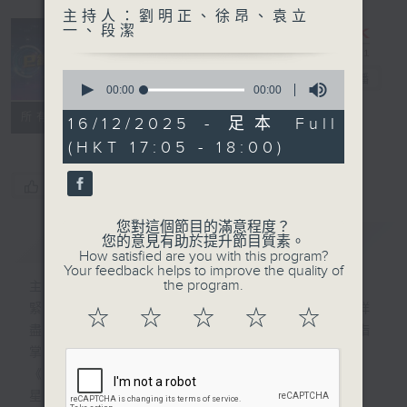
主持人：劉明正、徐昂、袁立
一、段潔
0
e線金融網
電台直播
seconds
00:00
00:00
of
特備網頁
FACEBOOK
所有集數
0
16/12/2025 - 足本 Full
seconds
(HKT 17:05 - 18:00)
您喜歡這個節目嗎?
您對這個節目的滿意程度？
簡介
GIST
您的意見有助於提升節目質素。
How satisfied are you with this program?
Your feedback helps to improve the quality of
the program.
主持人：劉明正、徐昂、袁立一、段潔
緊貼財經脈搏，盡顯都市本色，提供最快最詳
☆
☆
☆
☆
☆
盡的金融消息，使聽眾對社會經濟動向瞭如指
掌。每天邀請專家分析經濟市場動向。
《e線金融網》
星期一【金錢本色】分析市場走勢