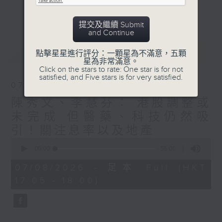
星期二【Kingsir會客室】【巡舖尋舖】對話
更多...
地產名家
提交及繼續 Submit
星期三【科網專題】解碼科技金融
and Continue
星期四【解鎖A股賽道】探索北水流向
最新
LATEST
點擊星星進行評分：一顆星為不滿意，五顆
星期五 【金錢本色——透視華爾街】直擊美
星為非常滿意。
股熱點
Click on the stars to rate: One star is for not
satisfied, and Five stars is for very satisfied.
am621 香港電台普通話台最強財經陣容和你
07/08/2026
走在理財第e線。
陳秀文、李慧芬： 港股調整或
未完成 但醫藥、科技仍然吸
引！關注息率以及地產
0
seconds
00:00
55:00
of
55
07/08/2026 - 足本 Full (HKT
minutes,
17:05 - 18:00)
0
seconds