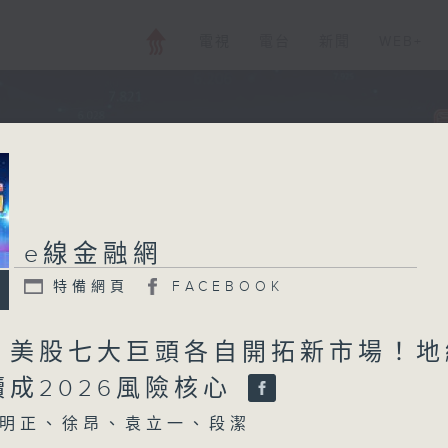
電視
電台
新聞
WEB+
e線金融網
特備網頁
FACEBOOK
：美股七大巨頭各自開拓新市場！地
續成2026風險核心
明正、徐昂、袁立一、段潔