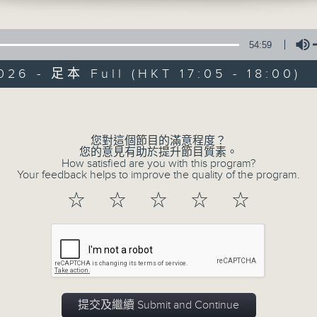
e線金融網 e線金融網
54:59
026 - 足本 Full (HKT 17:05 - 18:00)
Volume
e線金融網
您對這個節目的滿意程度？
您的意見有助於提升節目質素。
How satisfied are you with this program?
特備網頁
FACEBOOK
所有集數
Your feedback helps to improve the quality of the program.
☆
☆
☆
☆
☆
您喜歡這個節目嗎?
主持人：劉明正、徐昂、袁立一、段潔
緊貼財經脈搏，盡顯都市本色，提供最快最
提交及繼續 Submit and Continue