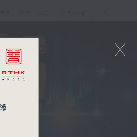
重溫
APPS
我們
ENG
/
簡
X
緣