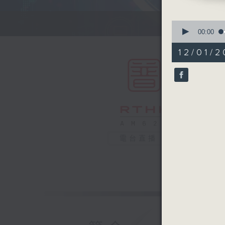
0
seconds
00:00
of
54
12/01/2
minutes,
59
seconds
90%
電台直播