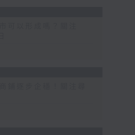
市可以形成嗎？關注
日
商鋪逐步企穩！關注尋