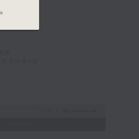
is
地產名家
熱點
走在理財第e線。
54:59
- 18:00)