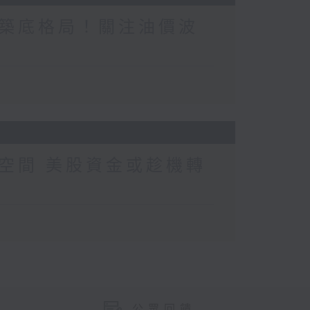
築底格局！關注油價波
空間 美股資金或趁機轉
公眾回饋