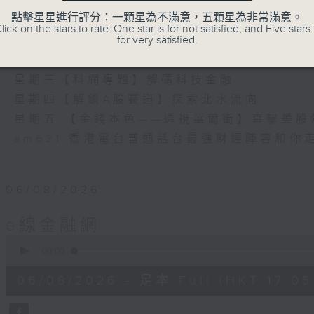
瞭如指掌。每天邀請專家分析經濟市場動向。
點擊星星進行評分：一顆星為不滿意，五顆星為非常滿意。
《e線金融網》
lick on the stars to rate: One star is for not satisfied, and Five stars 
for very satisfied.
星期一【金錢本色】分析市場走勢
星期二【Kingsir會客室】【巡舖尋舖】對話
星期三【科網專題】解碼科技金融
星期四【解鎖A股賽道】探索北水流向
星期五 【金錢本色——透視華爾街】直擊美股
am621 香港電台普通話台最強財經陣容和你
06/08/2026
e線金融網
0
seconds
00:00
of
54
06/08/2026 - 足本 Full (HKT 17:05 
minutes,
59
seconds
Volume