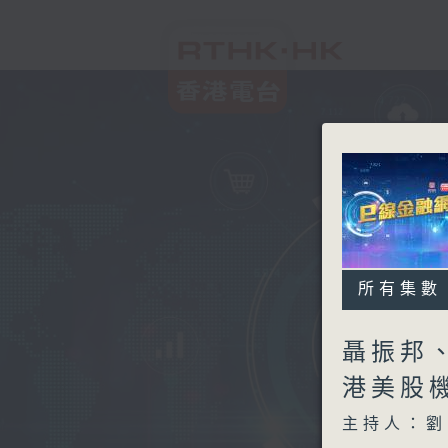
所有集數
聶振邦、
港美股
主持人：劉