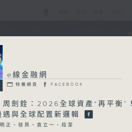
電視
電台
新聞
WEB+
e線金融網
特備網頁
FACEBOOK
周劍銓：2026全球資產“再平衡”
機遇與全球配置新邏輯
明正、徐昂、袁立一、段潔