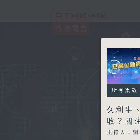
所有集數
久利生
收？關
主持人：劉