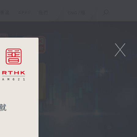
重溫
APPS
我們
ENG
/
簡
X
就