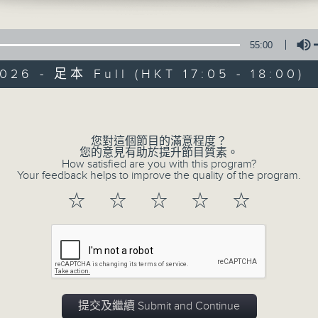
e線金融網 e線金融網
55:00
026 - 足本 Full (HKT 17:05 - 18:00)
Volume
e線金融網
您對這個節目的滿意程度？
您的意見有助於提升節目質素。
How satisfied are you with this program?
特備網頁
FACEBOOK
所有集數
Your feedback helps to improve the quality of the program.
☆
☆
☆
☆
☆
您喜歡這個節目嗎?
主持人：劉明正、徐昂、袁立一、段潔
緊貼財經脈搏，盡顯都市本色，提供最快最
提交及繼續 Submit and Continue