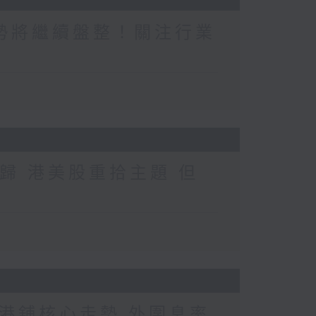
勢將繼續盤整！關注行業
歸 港美股重拾主題 但
港舖核心走勢 外圍息率