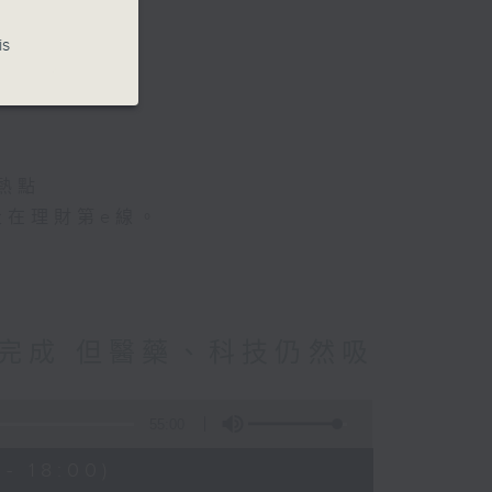
is
地產名家
熱點
走在理財第e線。
完成 但醫藥、科技仍然吸
55:00
- 18:00)