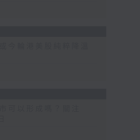
或今輪港美股純粹降溫
市可以形成嗎？關注
日