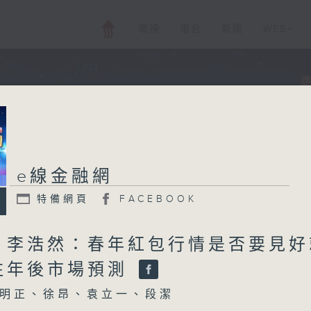
電視
電台
新聞
WEB+
e線金融網
特備網頁
FACEBOOK
、李浩然：春年紅包行情是否要見好
注年後市場預測
明正、徐昂、袁立一、段潔