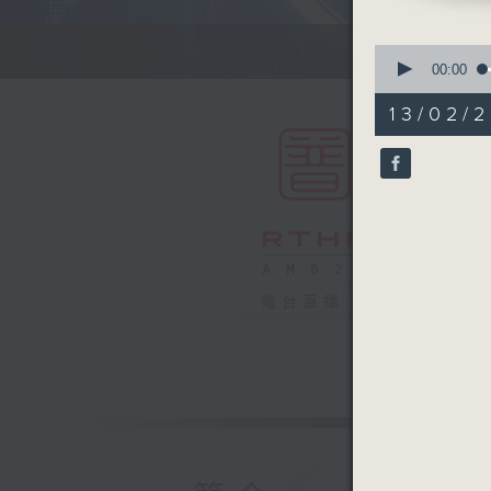
0
seconds
00:00
of
55
13/02/2
minutes,
0
seconds
90%
電台直播