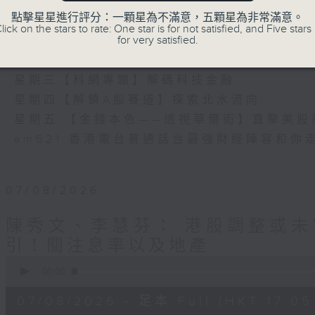
瞭如指掌。每天邀請專家分析經濟市場動向。
點擊星星進行評分：一顆星為不滿意，五顆星為非常滿意。
《e線金融網》
lick on the stars to rate: One star is for not satisfied, and Five stars 
for very satisfied.
星期一【金錢本色】分析市場走勢
星期二【Kingsir會客室】【巡舖尋舖】對話
星期三【科網專題】解碼科技金融
星期四【解鎖A股賽道】探索北水流向
星期五 【金錢本色——透視華爾街】直擊美股
am621 香港電台普通話台最強財經陣容和你
07/08/2026
陳秀文、李慧芬： 港股調整或未
引！關注息率以及地產
0
seconds
00:00
of
55
07/08/2026 - 足本 Full (HKT 17:05 
minutes,