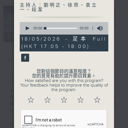
主持人：劉明正、徐昂、袁立
一、段潔
0
e線金融網
電台直播
seconds
00:00
55:00
of
特備網頁
FACEBOOK
所有集數
55
18/05/2026 - 足本 Full
minutes,
(HKT 17:05 - 18:00)
0
seconds
您喜歡這個節目嗎?
您對這個節目的滿意程度？
簡介
GIST
您的意見有助於提升節目質素。
How satisfied are you with this program?
Your feedback helps to improve the quality of
the program.
主持人：劉明正、徐昂、袁立一、段潔
緊貼財經脈搏，盡顯都市本色，提供最快最詳
☆
☆
☆
☆
☆
盡的金融消息，使聽眾對社會經濟動向瞭如指
掌。每天邀請專家分析經濟市場動向。
《e線金融網》
星期一【金錢本色】分析市場走勢