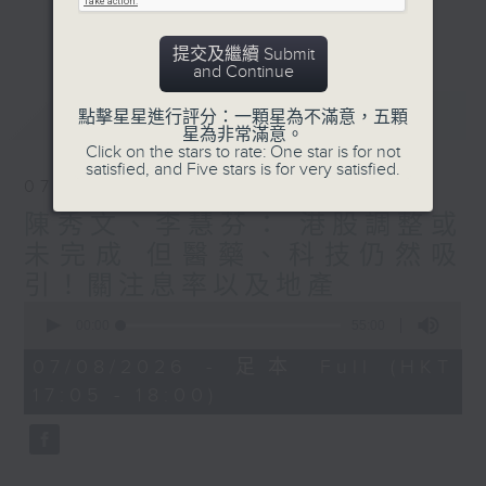
星期二【Kingsir會客室】【巡舖尋舖】對話
更多...
地產名家
提交及繼續 Submit
星期三【科網專題】解碼科技金融
and Continue
星期四【解鎖A股賽道】探索北水流向
最新
LATEST
點擊星星進行評分：一顆星為不滿意，五顆
星期五 【金錢本色——透視華爾街】直擊美
星為非常滿意。
股熱點
Click on the stars to rate: One star is for not
satisfied, and Five stars is for very satisfied.
am621 香港電台普通話台最強財經陣容和你
07/08/2026
走在理財第e線。
陳秀文、李慧芬： 港股調整或
未完成 但醫藥、科技仍然吸
引！關注息率以及地產
0
seconds
00:00
55:00
of
55
07/08/2026 - 足本 Full (HKT
minutes,
17:05 - 18:00)
0
seconds