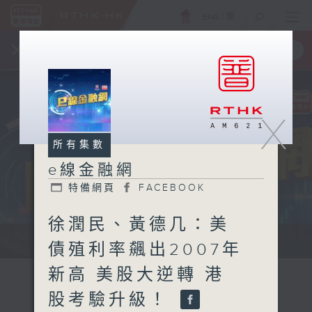
ENG
/
簡
×
全新 RTHK On The Go
取得
一手掌握 RTHK 電台、電視節目
X
所有集數
e線金融網
特備網頁
FACEBOOK
徐潤民、黃德几：美
e線金融網 e線金融網
債殖利率飆出2007年
新高 美股大逆轉 港
股考驗升級！