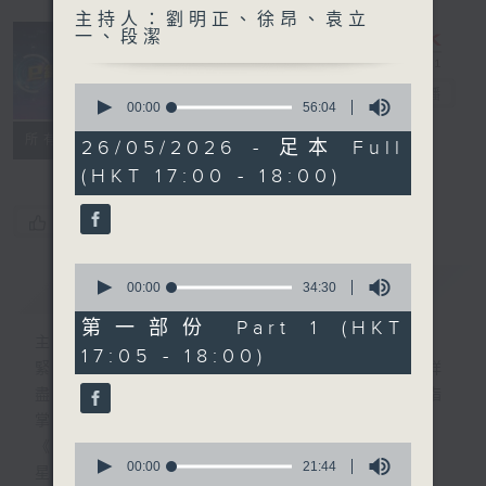
主持人：劉明正、徐昂、袁立
一、段潔
0
e線金融網
電台直播
seconds
00:00
56:04
of
特備網頁
FACEBOOK
所有集數
56
26/05/2026 - 足本 Full
minutes,
(HKT 17:00 - 18:00)
4
seconds
您喜歡這個節目嗎?
0
簡介
GIST
seconds
00:00
34:30
of
34
第一部份 Part 1 (HKT
minutes,
主持人：劉明正、徐昂、袁立一、段潔
17:05 - 18:00)
30
緊貼財經脈搏，盡顯都市本色，提供最快最詳
seconds
盡的金融消息，使聽眾對社會經濟動向瞭如指
掌。每天邀請專家分析經濟市場動向。
《e線金融網》
0
seconds
00:00
21:44
星期一【金錢本色】分析市場走勢
of