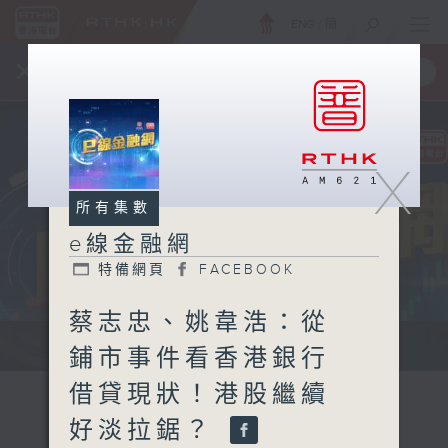
ENG
/
簡
×
全新 RTHK On The Go
取得
一手掌握 RTHK 電台、電視節目
X
所有集數
e線金融網
特備網頁
FACEBOOK
蔡志忠、姚韋浩：從
e線金融網 e線金融網
鋪市事件看香港銀行
借貸現狀！港股繼續
好淡拉鋸？