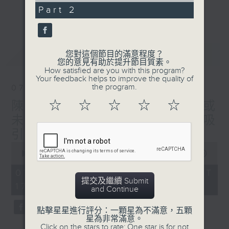
星期二【Kingsir會客室】【巡舖尋舖】對話
21
Part 2
更多...
minutes,
地產名家
44
星期三【科網專題】解碼科技金融
seconds
星期四【解鎖A股賽道】探索北水流向
最新
LATEST
您對這個節目的滿意程度？
星期五 【金錢本色——透視華爾街】直擊美
您的意見有助於提升節目質素。
股熱點
How satisfied are you with this program?
Your feedback helps to improve the quality of
am621 香港電台普通話台最強財經陣容和你
the program.
07/08/2026
走在理財第e線。
☆
☆
☆
☆
☆
陳秀文、李慧芬： 港股調整或
未完成 但醫藥、科技仍然吸
引！關注息率以及地產
0
seconds
00:00
55:00
of
55
07/08/2026 - 足本 Full (HKT
minutes,
提交及繼續 Submit
17:05 - 18:00)
0
and Continue
seconds
點擊星星進行評分：一顆星為不滿意，五顆
星為非常滿意。
Click on the stars to rate: One star is for not