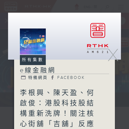
ENG
/
簡
×
全新 RTHK On The Go
取得
一手掌握 RTHK 電台、電視節目
X
所有集數
e線金融網
特備網頁
FACEBOOK
李根興、陳天盈、何
e線金融網 e線金融網
啟俊：港股科技股結
構重新洗牌！關注核
心街舖「吉舖」反應