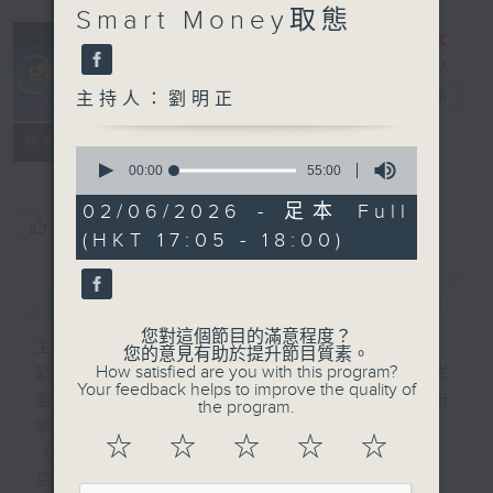
Smart Money取態
e線金融網
電台直播
主持人：劉明正
特備網頁
FACEBOOK
所有集數
0
seconds
00:00
55:00
of
55
02/06/2026 - 足本 Full
minutes,
您喜歡這個節目嗎?
(HKT 17:05 - 18:00)
0
seconds
簡介
GIST
您對這個節目的滿意程度？
主持人：劉明正
您的意見有助於提升節目質素。
How satisfied are you with this program?
緊貼財經脈搏，盡顯都市本色，提供最快最詳
Your feedback helps to improve the quality of
盡的金融消息，使聽眾對社會經濟動向瞭如指
the program.
掌。每天邀請專家分析經濟市場動向。
☆
☆
☆
☆
☆
《e線金融網》
星期一【金錢本色】分析市場走勢