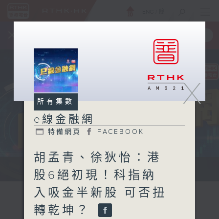
ENG
/
簡
×
全新 RTHK On The Go
取得
一手掌握 RTHK 電台、電視節目
X
所有集數
e線金融網
特備網頁
FACEBOOK
胡孟青、徐狄怡：港
e線金融網 e線金融網
股6絕初現！科指納
入吸金半新股 可否扭
轉乾坤？