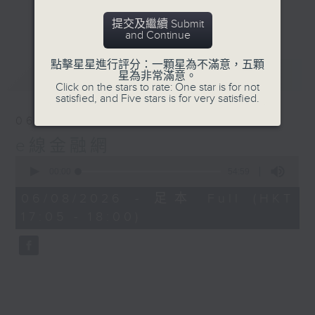
星期二【Kingsir會客室】【巡舖尋舖】對話
更多...
提交及繼續 Submit
地產名家
and Continue
星期三【科網專題】解碼科技金融
星期四【解鎖A股賽道】探索北水流向
點擊星星進行評分：一顆星為不滿意，五顆
最新
LATEST
星為非常滿意。
星期五 【金錢本色——透視華爾街】直擊美
Click on the stars to rate: One star is for not
股熱點
satisfied, and Five stars is for very satisfied.
am621 香港電台普通話台最強財經陣容和你
06/08/2026
走在理財第e線。
e線金融網
0
seconds
00:00
54:59
of
54
06/08/2026 - 足本 Full (HKT
minutes,
17:05 - 18:00)
59
seconds