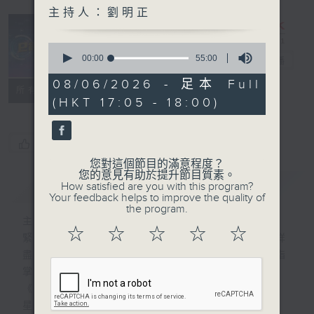
主持人：劉明正
0
seconds
00:00
55:00
e線金融網
電台直播
of
55
08/06/2026 - 足本 Full
特備網頁
FACEBOOK
所有集數
minutes,
(HKT 17:05 - 18:00)
0
seconds
您喜歡這個節目嗎?
您對這個節目的滿意程度？
您的意見有助於提升節目質素。
簡介
GIST
How satisfied are you with this program?
Your feedback helps to improve the quality of
the program.
主持人：劉明正
☆
☆
☆
☆
☆
緊貼財經脈搏，盡顯都市本色，提供最快最詳
盡的金融消息，使聽眾對社會經濟動向瞭如指
掌。每天邀請專家分析經濟市場動向。
《e線金融網》
星期一【金錢本色】分析市場走勢