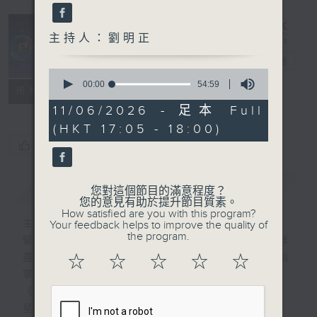
主持人：劉明正
e線金融網
電台直播
0
seconds
00:00
54:59
特備網頁
FACEBOOK
所有集數
of
54
11/06/2026 - 足本 Full
minutes,
(HKT 17:05 - 18:00)
59
seconds
您喜歡這個節目嗎?
簡介
GIST
您對這個節目的滿意程度？
您的意見有助於提升節目質素。
How satisfied are you with this program?
主持人：劉明正
Your feedback helps to improve the quality of
the program.
緊貼財經脈搏，盡顯都市本色，提供最快最詳
盡的金融消息，使聽眾對社會經濟動向瞭如指
☆
☆
☆
☆
☆
掌。每天邀請專家分析經濟市場動向。
《e線金融網》
星期一【金錢本色】分析市場走勢