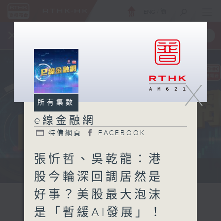
ENG
/
簡
×
全新 RTHK On The Go
取得
一手掌握 RTHK 電台、電視節目
X
所有集數
e線金融網
特備網頁
FACEBOOK
張忻哲、吳乾龍：港
e線金融網 e線金融網
股今輪深回調居然是
好事？美股最大泡沫
是「暫緩AI發展」！