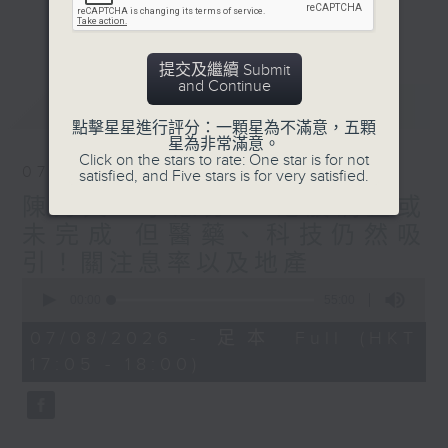
星期二【Kingsir會客室】【巡舖尋舖】對話
更多...
地產名家
星期三【科網專題】解碼科技金融
提交及繼續 Submit
星期四【解鎖A股賽道】探索北水流向
and Continue
最新
LATEST
星期五 【金錢本色——透視華爾街】直擊美
點擊星星進行評分：一顆星為不滿意，五顆
股熱點
星為非常滿意。
am621 香港電台普通話台最強財經陣容和你
Click on the stars to rate: One star is for not
07/08/2026
satisfied, and Five stars is for very satisfied.
走在理財第e線。
陳秀文、李慧芬： 港股調整或
未完成 但醫藥、科技仍然吸
引！關注息率以及地產
0
seconds
00:00
55:00
of
55
07/08/2026 - 足本 Full (HKT
minutes,
17:05 - 18:00)
0
seconds