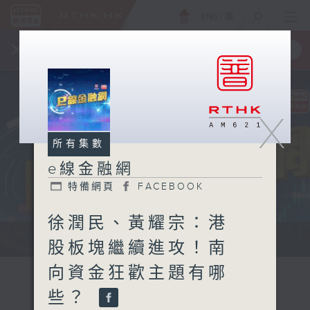
ENG
/
簡
×
全新 RTHK On The Go
取得
一手掌握 RTHK 電台、電視節目
X
所有集數
e線金融網
特備網頁
FACEBOOK
徐潤民、黃耀宗：港
e線金融網 e線金融網
股板塊繼續進攻！南
向資金狂歡主題有哪
些？