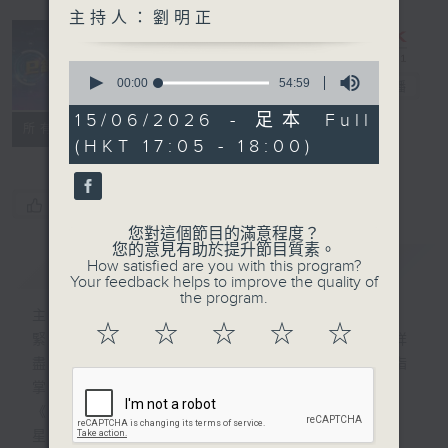
主持人：劉明正
0
seconds
00:00
54:59
e線金融網
電台直播
of
54
15/06/2026 - 足本 Full
特備網頁
FACEBOOK
所有集數
minutes,
(HKT 17:05 - 18:00)
59
seconds
您喜歡這個節目嗎?
您對這個節目的滿意程度？
您的意見有助於提升節目質素。
簡介
GIST
How satisfied are you with this program?
Your feedback helps to improve the quality of
the program.
主持人：劉明正
☆
☆
☆
☆
☆
緊貼財經脈搏，盡顯都市本色，提供最快最詳
盡的金融消息，使聽眾對社會經濟動向瞭如指
掌。每天邀請專家分析經濟市場動向。
《e線金融網》
星期一【金錢本色】分析市場走勢