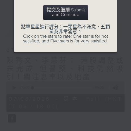
星期二【Kingsir會客室】【巡舖尋舖】對話
更多...
提交及繼續 Submit
地產名家
and Continue
星期三【科網專題】解碼科技金融
星期四【解鎖A股賽道】探索北水流向
點擊星星進行評分：一顆星為不滿意，五顆
最新
LATEST
星為非常滿意。
星期五 【金錢本色——透視華爾街】直擊美
Click on the stars to rate: One star is for not
股熱點
satisfied, and Five stars is for very satisfied.
am621 香港電台普通話台最強財經陣容和你
07/08/2026
走在理財第e線。
陳秀文、李慧芬： 港股調整或
未完成 但醫藥、科技仍然吸
引！關注息率以及地產
0
seconds
00:00
55:00
of
55
07/08/2026 - 足本 Full (HKT
minutes,
17:05 - 18:00)
0
seconds