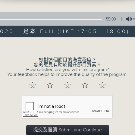
e線金融網 e線金融網
55:00
026 - 足本 Full (HKT 17:05 - 18:00)
Volume
e線金融網
您對這個節目的滿意程度？
您的意見有助於提升節目質素。
How satisfied are you with this program?
特備網頁
FACEBOOK
所有集數
Your feedback helps to improve the quality of the program.
☆
☆
☆
☆
☆
您喜歡這個節目嗎?
主持人：劉明正、徐昂、袁立一
緊貼財經脈搏，盡顯都市本色，提供最快最
提交及繼續 Submit and Continue