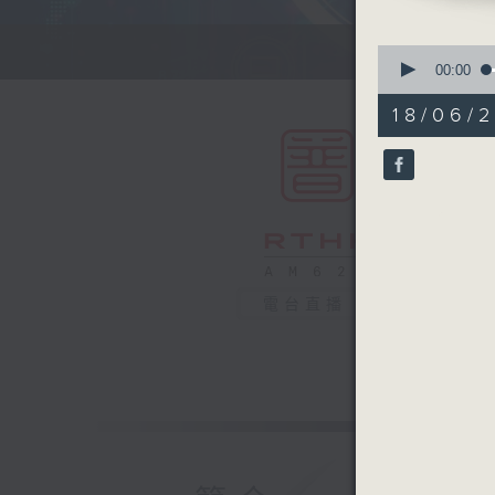
0
seconds
00:00
of
55
18/06/2
minutes,
0
seconds
90%
電台直播