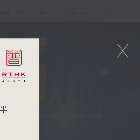
重溫
APPS
我們
ENG
/
簡
X
或半