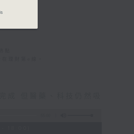
is
地產名家
熱點
走在理財第e線。
完成 但醫藥、科技仍然吸
55:00
- 18:00)