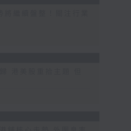
勢將繼續盤整！關注行業
歸 港美股重拾主題 但
港舖核心走勢 外圍息率