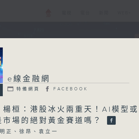
電視
電台
新聞
WEB+
e線金融網
特備網頁
FACEBOOK
、楊桓：港股冰火兩重天！AI模型
是市場的絕對黃金賽道嗎？
明正、徐昂、袁立一