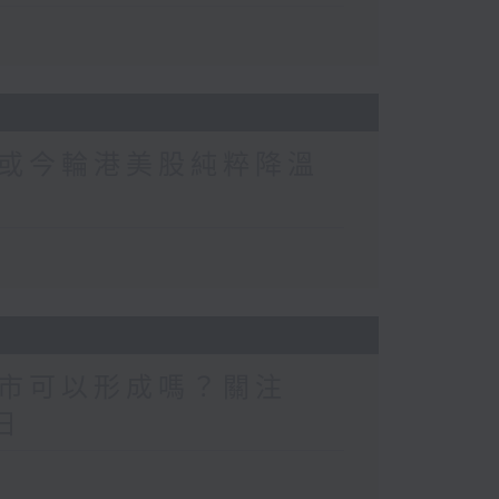
或今輪港美股純粹降溫
市可以形成嗎？關注
日