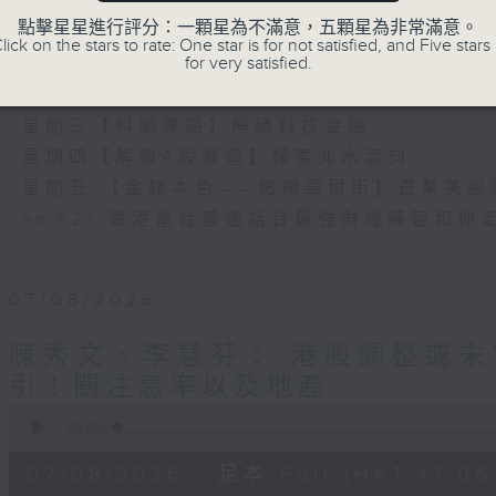
瞭如指掌。每天邀請專家分析經濟市場動向。
點擊星星進行評分：一顆星為不滿意，五顆星為非常滿意。
《e線金融網》
lick on the stars to rate: One star is for not satisfied, and Five stars 
for very satisfied.
星期一【金錢本色】分析市場走勢
星期二【Kingsir會客室】【巡舖尋舖】對話
星期三【科網專題】解碼科技金融
星期四【解鎖A股賽道】探索北水流向
星期五 【金錢本色——透視華爾街】直擊美股
am621 香港電台普通話台最強財經陣容和你
07/08/2026
陳秀文、李慧芬： 港股調整或未
引！關注息率以及地產
0
seconds
00:00
of
55
07/08/2026 - 足本 Full (HKT 17:05 
minutes,