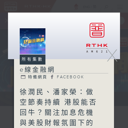
ENG
/
簡
×
全新 RTHK On The Go
取得
一手掌握 RTHK 電台、電視節目
X
所有集數
e線金融網
特備網頁
FACEBOOK
徐潤民、潘家榮：做
e線金融網 e線金融網
空節奏持續 港股能否
回牛？關注加息危機
與美股財報氛圍下的