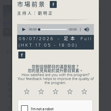
市場前景
主持人：劉明正
e線金融網
電台直播
0
seconds
00:00
00:00
特備網頁
FACEBOOK
所有集數
of
0
06/07/2026 - 足本 Full
seconds
(HKT 17:05 - 18:00)
您喜歡這個節目嗎?
簡介
GIST
您對這個節目的滿意程度？
您的意見有助於提升節目質素。
How satisfied are you with this program?
主持人：劉明正
Your feedback helps to improve the quality of
the program.
緊貼財經脈搏，盡顯都市本色，提供最快最詳
盡的金融消息，使聽眾對社會經濟動向瞭如指
☆
☆
☆
☆
☆
掌。每天邀請專家分析經濟市場動向。
《e線金融網》
星期一【金錢本色】分析市場走勢