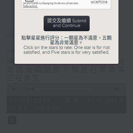
星期二【Kingsir會客室】【巡舖尋舖】對話
更多...
地產名家
星期三【科網專題】解碼科技金融
提交及繼續 Submit
星期四【解鎖A股賽道】探索北水流向
and Continue
最新
LATEST
星期五 【金錢本色——透視華爾街】直擊美
點擊星星進行評分：一顆星為不滿意，五顆
股熱點
星為非常滿意。
am621 香港電台普通話台最強財經陣容和你
Click on the stars to rate: One star is for not
06/08/2026
satisfied, and Five stars is for very satisfied.
走在理財第e線。
陳柏軒、潘鐵珊：港股8月份走
勢將繼續盤整！關注行業故事
正在產生
0
seconds
00:00
54:59
of
54
06/08/2026 - 足本 Full (HKT
minutes,
17:05 - 18:00)
59
seconds