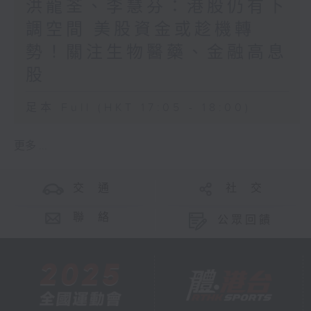
洪龍荃、李慧芬：港股仍有下
調空間 美股資金或趁機轉
勢！關注生物醫藥、金融高息
股
足本 Full (HKT 17:05 - 18:00)
更多 ...
交 通
社 交
聯 絡
公眾回饋