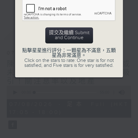
星期二【Kingsir會客室】【巡舖尋舖】對話
更多...
地產名家
星期三【科網專題】解碼科技金融
星期四【解鎖A股賽道】探索北水流向
最新
LATEST
提交及繼續 Submit
星期五 【金錢本色——透視華爾街】直擊美
and Continue
股熱點
am621 香港電台普通話台最強財經陣容和你
點擊星星進行評分：一顆星為不滿意，五顆
07/08/2026
星為非常滿意。
走在理財第e線。
Click on the stars to rate: One star is for not
陳秀文、李慧芬： 港股調整或
satisfied, and Five stars is for very satisfied.
未完成 但醫藥、科技仍然吸
引！關注息率以及地產
0
seconds
00:00
55:00
of
55
07/08/2026 - 足本 Full (HKT
minutes,
17:05 - 18:00)
0
seconds