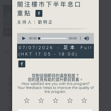
關注樓市下半年息口
重點
e線金融網
電台直播
主持人：劉明正
特備網頁
FACEBOOK
所有集數
0
seconds
00:00
00:00
of
0
07/07/2026 - 足本 Full
seconds
您喜歡這個節目嗎?
(HKT 17:05 - 18:00)
簡介
GIST
您對這個節目的滿意程度？
主持人：劉明正
您的意見有助於提升節目質素。
How satisfied are you with this program?
緊貼財經脈搏，盡顯都市本色，提供最快最詳
Your feedback helps to improve the quality of
盡的金融消息，使聽眾對社會經濟動向瞭如指
the program.
掌。每天邀請專家分析經濟市場動向。
☆
☆
☆
☆
☆
《e線金融網》
星期一【金錢本色】分析市場走勢