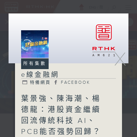
ENG
/
簡
×
全新 RTHK On The Go
取得
一手掌握 RTHK 電台、電視節目
X
所有集數
e線金融網
特備網頁
FACEBOOK
葉景強、陳海潮、楊
e線金融網 e線金融網
德龍：港股資金繼續
回流傳統科技 AI、
PCB能否强勢回歸？