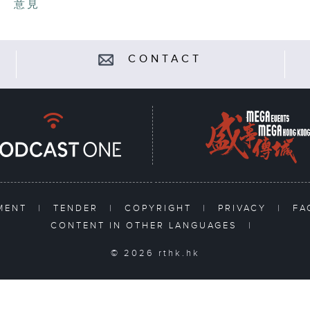
意見
CONTACT
TMENT
|
TENDER
|
COPYRIGHT
|
PRIVACY
|
F
CONTENT IN OTHER LANGUAGES
|
© 2026 rthk.hk