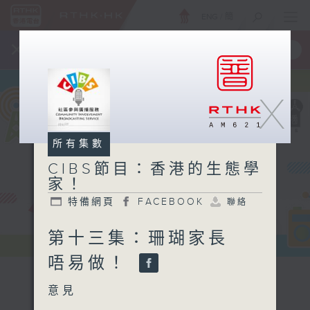
ENG
/
簡
×
全新 RTHK On The Go
取得
一手掌握 RTHK 電台、電視節目
X
所有集數
CIBS節目：香港的生態學
家！
特備網頁
FACEBOOK
聯絡
第十三集：珊瑚家長
唔易做！
意見