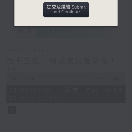
地科學家的故事激勵更多有志之士投身生態保
更多...
提交及繼續 Submit
育的行列吧！
and Continue
意見
最新
LATEST
25/09/2025
第十三集：珊瑚家長唔易做！
意見
0
seconds
00:00
55:00
of
55
25/09/2025 - 足本 Full (HKT
minutes,
20:05 - 21:00)
0
seconds