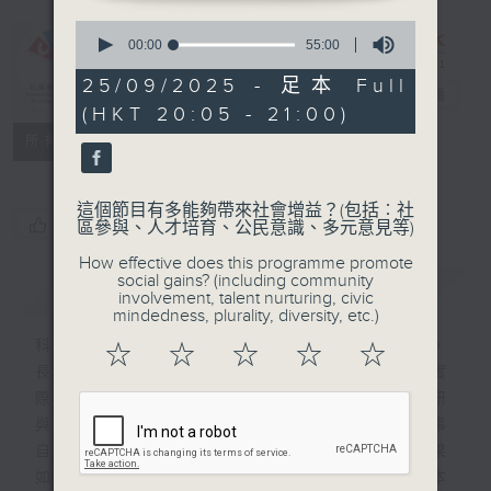
0
seconds
00:00
55:00
of
CIBS節目：香
55
25/09/2025 - 足本 Full
港的生態學家！
電台直播
minutes,
(HKT 20:05 - 21:00)
0
seconds
特備網頁
FACEBOOK
聯絡
所有集數
這個節目有多能夠帶來社會增益？(包括︰社
您喜歡這個節目嗎?
區參與、人才培育、公民意識、多元意見等)
How effective does this programme promote
social gains? (including community
簡介
GIST
involvement, talent nurturing, civic
mindedness, plurality, diversity, etc.)
科學家是不少人兒時的夢想或很尊崇的職業，
☆
☆
☆
☆
☆
長大後又會因「讀科學」被大眾標籤為不切實
際而卻步。其實普羅大眾都能理解科學，科研
與生活亦息息相關！本節目將邀請在香港從事
自然生態研究最前線的科學家，解構研究成果
如何應用於生活或保育上。讓科學普及，以本