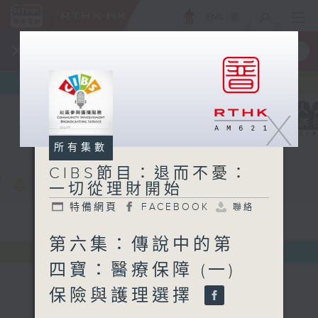
ENG
/
簡
×
全新 RTHK On The Go
取得
一手掌握 RTHK 電台、電視節目
X
所有集數
CIBS節目：退而不憂：
一切從理財開始
特備網頁
FACEBOOK
聯絡
第六集：傳說中的第
四寶：醫療保障 (一)
保險與護理選擇