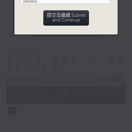
資訊，助你規劃未來，退而不憂，做個身、
更多...
心、荷包都富足的香港人！
提交及繼續 Submit
and Continue
意見
最新
LATEST
22/12/2025
第十三集：做個身、心、荷包
都富足的香港人
0
seconds
00:00
55:00
of
55
22/12/2025 - 足本 Full (HKT
minutes,
21:05 - 22:00)
0
seconds