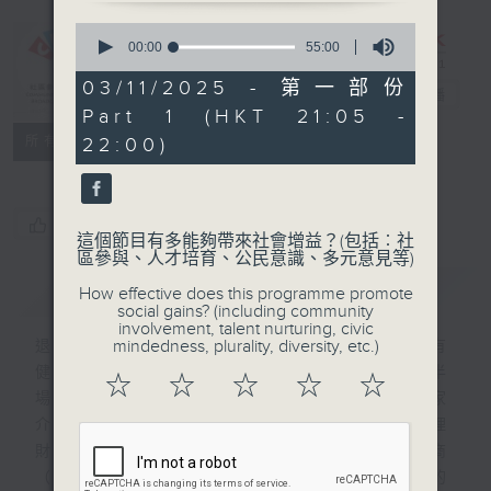
0
CIBS節目：退
seconds
00:00
55:00
of
而不憂： 一切
55
03/11/2025 - 第一部份
從理財開始
電台直播
minutes,
Part 1 (HKT 21:05 -
0
seconds
特備網頁
FACEBOOK
聯絡
所有集數
22:00)
您喜歡這個節目嗎?
這個節目有多能夠帶來社會增益？(包括︰社
區參與、人才培育、公民意識、多元意見等)
簡介
GIST
How effective does this programme promote
social gains? (including community
involvement, talent nurturing, civic
mindedness, plurality, diversity, etc.)
退休要快樂，除了要擁有健康的身體，還需有
健康的財政，才有體力、資金享受人生下半
☆
☆
☆
☆
☆
場。《退而不憂：一切從理財開始》邀請專家
介紹各種理財工具和社會資源，分享實用的理
財策略，希望提升香港市民的財務智商
（FQ）。無論是老中青，節目都有你需要的