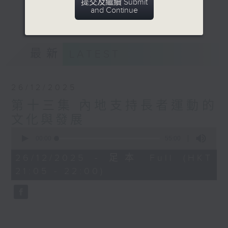
提交及繼續 Submit
大眾了解年齡不應該成為運動的障礙！
and Continue
更多...
意見
最新
LATEST
26/12/2025
第十三集 內地支持長者運動的
文化與發展
0
seconds
00:00
55:00
of
55
26/12/2025 - 足本 Full (HKT
minutes,
21:05 - 22:00)
0
seconds