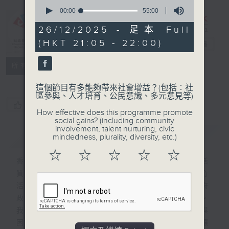
0
seconds
00:00
55:00
of
55
26/12/2025 - 足本 Full
CIBS節目：活
minutes,
(HKT 21:05 - 22:00)
0
力銀髮
電台直播
seconds
特備網頁
FACEBOOK
所有集數
這個節目有多能夠帶來社會增益？(包括︰社
區參與、人才培育、公民意識、多元意見等)
您喜歡這個節目嗎?
How effective does this programme promote
social gains? (including community
involvement, talent nurturing, civic
簡介
GIST
mindedness, plurality, diversity, etc.)
☆
☆
☆
☆
☆
香港人口老化問題日趨嚴重，為提高長者生活
質素，本協會致力在香港推廣長者體力及體育
活動，透過運動改善他們的健康，並配合政府
政策，發展運動產業化，推動「銀髮經濟」。
我們將訪談持份者分享他們運動經驗的得著與
困難，並邀請專家分享對長者運動的見解，讓