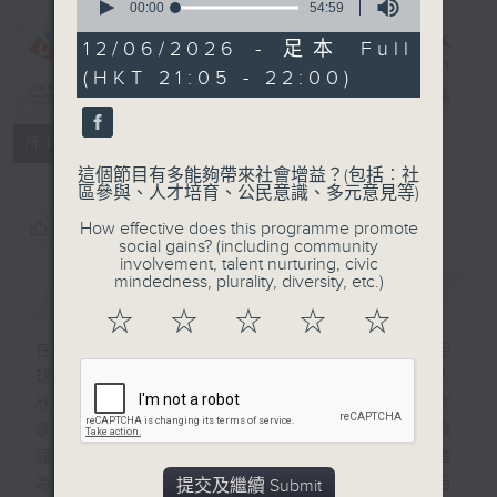
seconds
00:00
54:59
of
54
12/06/2026 - 足本 Full
minutes,
CIBS節目：
(HKT 21:05 - 22:00)
59
BuskingGPS
電台直播
seconds
特備網頁
FACEBOOK
所有集數
這個節目有多能夠帶來社會增益？(包括︰社
區參與、人才培育、公民意識、多元意見等)
您喜歡這個節目嗎?
How effective does this programme promote
social gains? (including community
involvement, talent nurturing, civic
mindedness, plurality, diversity, etc.)
簡介
GIST
☆
☆
☆
☆
☆
在大街小巷不論是唱歌、魔術、默劇或花式足
球，均稱為Busking—街頭表演藝術。有人
欣賞，有人因演出而被唱片公司看中成為正式
歌手，但亦有被投訴的。當然社會上也有資
源，並提供演出場地。面對種種考驗，演出者
為何仍堅持在演出？他們有哪些辛酸？本節目
提交及繼續 Submit