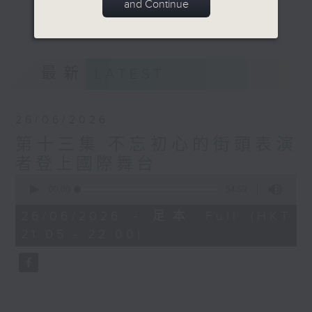
and Continue
將以年青人的角度，訪問不同的街頭表演者及
更多...
相關人士，帶您導賞。
意見
最新
LATEST
26/06/2026
第十三集 不忘初心的街頭表演
者登上國際舞台
0
seconds
00:00
54:59
of
54
26/06/2026 - 足本 Full (HKT
minutes,
21:05 - 22:00)
59
seconds