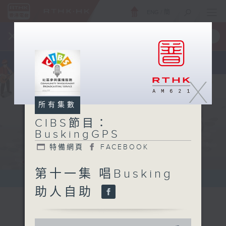
ENG
/
簡
×
全新 RTHK On The Go
取得
一手掌握 RTHK 電台、電視節目
X
所有集數
CIBS節目：
BuskingGPS
特備網頁
FACEBOOK
第十一集 唱Busking
助人自助
0