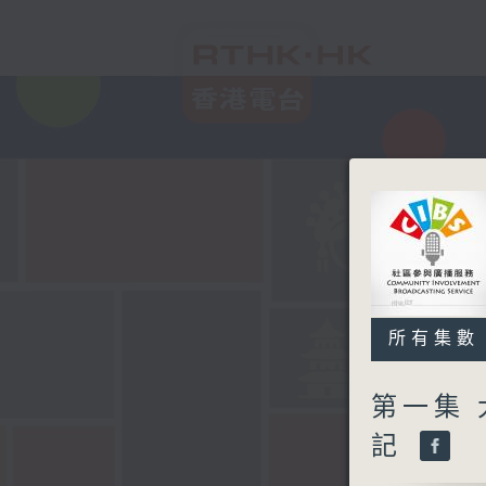
所有集數
第一集
記