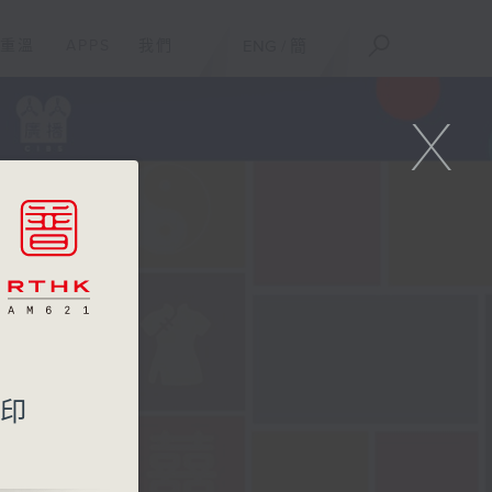
重溫
APPS
我們
ENG
/
簡
X
區印