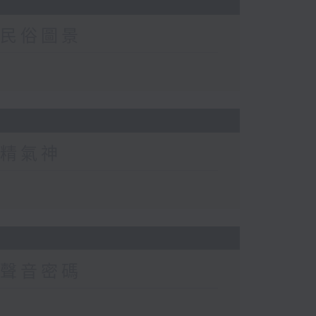
的民俗圖景
的精氣神
的聲音密碼