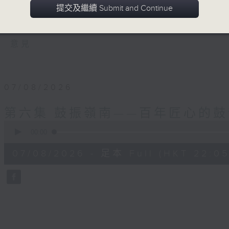
每集邀請非遺傳承人親述技藝故事，開通聽
提交及繼續 Submit and Continue
回響，讓我們一起用耳朵觸摸文化脈搏，在聲
意見
07/08/2026
第六集 鼓振嶺南——百年匠心的
0
seconds
00:00
of
55
07/08/2026 - 足本 Full (HKT 22:05
minutes,
0
seconds
Volume
90%