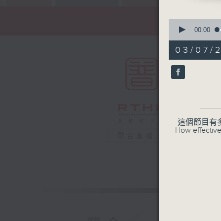
0
seconds
00:00
of
54
03/07/
minutes,
59
seconds
90%
這個節目有
How effective
電台直播