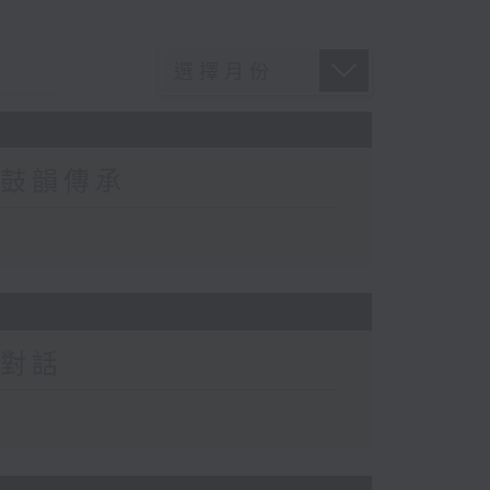
的鼓韻傳承
藝對話