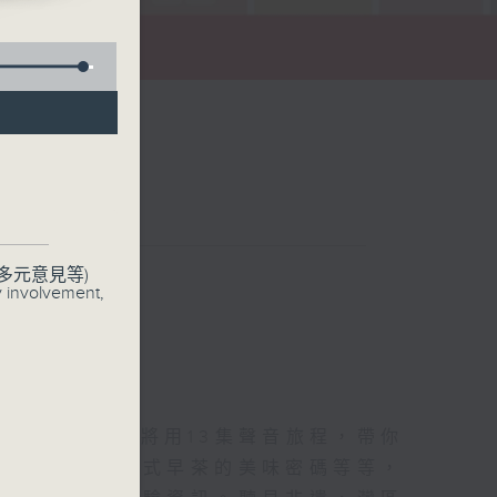
非遺
聯絡
多元意見等)
y involvement,
台節目。我們將用13集聲音旅程，帶你
競渡的熱血、廣式早茶的美味密碼等等，