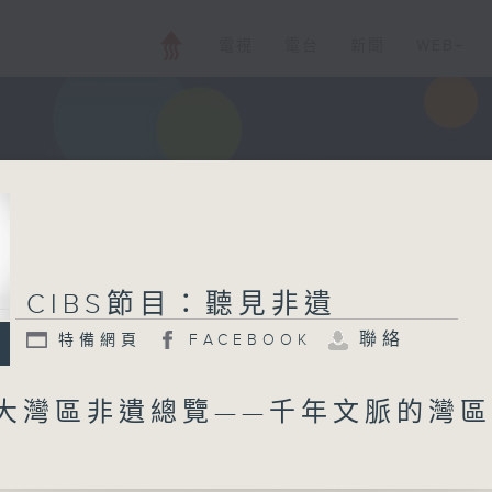
電視
電台
新聞
WEB+
CIBS節目：聽見非遺
聯絡
特備網頁
FACEBOOK
 大灣區非遺總覽——千年文脈的灣