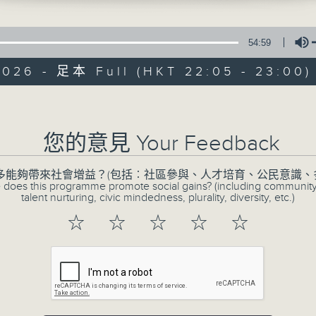
54:59
2026 - 足本 Full (HKT 22:05 - 23:00)
Volume
CIBS節目：聽見
您的意見 Your Feedback
特備網頁
FACEBOOK
所有集數
多能夠帶來社會增益？(包括︰社區參與、人才培育、公民意識、
 does this programme promote social gains? (including communit
talent nurturing, civic mindedness, plurality, diversity, etc.)
☆
☆
☆
☆
☆
您喜歡這個節目嗎?
《聽見非遺》是一檔沉浸式大灣區非遺文化電
走進石灣陶藝的匠心、粵劇百年風華、龍舟