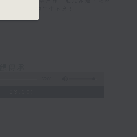
眾互動，分享體驗資訊。聽見非遺，灣區
音中見證非遺的生生不息！
鼓韻傳承
55:00
 - 23:00)