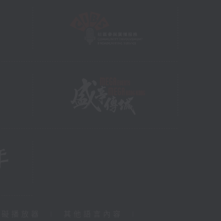
障礙播放器
|
其他語言內容
|