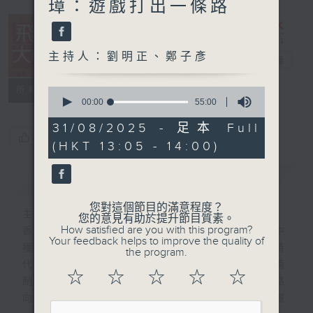
璋：遊戲打出一條路
主持人：劉明正、鄭子彥
飛越大中華
電台直播
所有集數
0
seconds
00:00
55:00
of
55
31/08/2025 - 足本 Full
minutes,
您喜歡這個節目嗎?
(HKT 13:05 - 14:00)
0
seconds
簡介
GIST
您對這個節目的滿意程度？
主持人：劉明正、鄭子彥
您的意見有助於提升節目質素。
How satisfied are you with this program?
香港回歸祖國以來，在助力國家發展的過程中
Your feedback helps to improve the quality of
獲得自身充分發展。在國家砥礪奮進的新時
the program.
代，積極主動融入國家發展大局既是“一國兩
☆
☆
☆
☆
☆
制”的應有之義，也是當前香港探索發展新路
向、開拓發展新空間、增添發展新動力的客觀