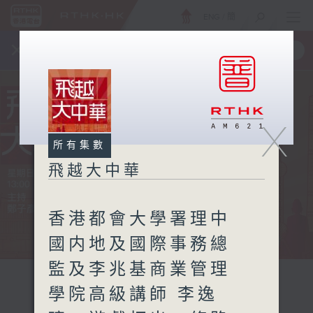
ENG
/
簡
×
全新 RTHK On The Go
取得
一手掌握 RTHK 電台、電視節目
X
所有集數
飛越大中華
香港都會大學署理中
國内地及國際事務總
監及李兆基商業管理
學院高級講師 李逸