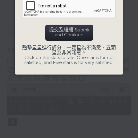
要求。
更多...
粵港澳大灣區建設是香港融入國家發展大局的
切入口，香港電台普通話台節目《飛越大中
華》將主要探討香港如何積極擁抱新時代改革
最新
LATEST
提交及繼續 Submit
開放的歷史機遇，參與國內國際雙循環和“一
and Continue
帶一路”建設，推進香港與內地互利合作邁入
新階段，在深度融合中譜寫“一國兩制”新篇
點擊星星進行評分：一顆星為不滿意，五顆
09/08/2026
星為非常滿意。
章。
Click on the stars to rate: One star is for not
Dai3mimi複耳科技有限公司創
satisfied, and Five stars is for very satisfied.
始人 林旭 上：香港AI助聽器補
充灣區醫療市場缺口
0
seconds
00:00
54:59
of
54
09/08/2026 - 足本 Full (HKT
minutes,
13:05 - 14:00)
59
seconds