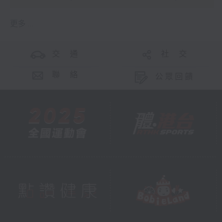
更多 ...
交 通
社 交
聯 絡
公眾回饋