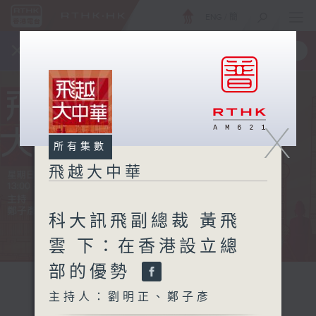
ENG
/
簡
×
全新 RTHK On The Go
取得
一手掌握 RTHK 電台、電視節目
X
所有集數
飛越大中華
科大訊飛副總裁 黃飛
雲 下：在香港設立總
部的優勢
主持人：劉明正、鄭子彥