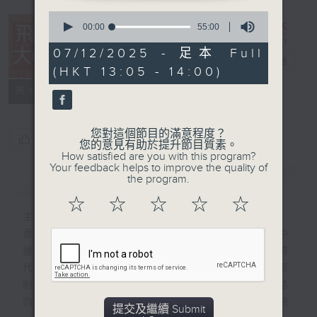
0
seconds
00:00
55:00
of
55
07/12/2025 - 足本 Full
飛越大中華
minutes,
電台直播
(HKT 13:05 - 14:00)
0
seconds
所有集數
您對這個節目的滿意程度？
您喜歡這個節目嗎?
您的意見有助於提升節目質素。
How satisfied are you with this program?
Your feedback helps to improve the quality of
the program.
簡介
GIST
☆
☆
☆
☆
☆
主持人：劉明正、鄭子彥
香港回歸祖國以來，在助力國家發展的過程中
獲得自身充分發展。在國家砥礪奮進的新時
代，積極主動融入國家發展大局既是“一國兩
制”的應有之義，也是當前香港探索發展新路
向、開拓發展新空間、增添發展新動力的客觀
提交及繼續 Submit