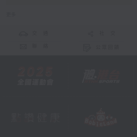
更多 ...
交 通
社 交
聯 絡
公眾回饋