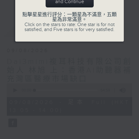
要求。
and Continue
更多...
粵港澳大灣區建設是香港融入國家發展大局的
點擊星星進行評分：一顆星為不滿意，五顆
切入口，香港電台普通話台節目《飛越大中
星為非常滿意。
華》將主要探討香港如何積極擁抱新時代改革
Click on the stars to rate: One star is for not
最新
LATEST
satisfied, and Five stars is for very satisfied.
開放的歷史機遇，參與國內國際雙循環和“一
帶一路”建設，推進香港與內地互利合作邁入
新階段，在深度融合中譜寫“一國兩制”新篇
09/08/2026
章。
Dai3mimi複耳科技有限公司創
始人 林旭 上：香港AI助聽器補
充灣區醫療市場缺口
0
seconds
00:00
54:59
of
54
09/08/2026 - 足本 Full (HKT
minutes,
13:05 - 14:00)
59
seconds