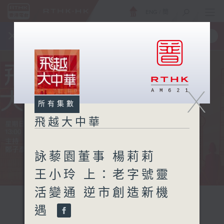
ENG
/
簡
×
全新 RTHK On The Go
取得
一手掌握 RTHK 電台、電視節目
X
所有集數
飛越大中華
詠藜園董事 楊莉莉
王小玲 上：老字號靈
活變通 逆市創造新機
遇