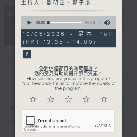
主持人：劉明正、鄭子彥
0
seconds
00:00
00:00
飛越大中華
電台直播
of
0
10/05/2026 - 足本 Full
seconds
所有集數
(HKT 13:05 - 14:00)
您喜歡這個節目嗎?
您對這個節目的滿意程度？
您的意見有助於提升節目質素。
簡介
GIST
How satisfied are you with this program?
Your feedback helps to improve the quality of
the program.
主持人：劉明正、鄭子彥
☆
☆
☆
☆
☆
香港回歸祖國以來，在助力國家發展的過程中
獲得自身充分發展。在國家砥礪奮進的新時
代，積極主動融入國家發展大局既是“一國兩
制”的應有之義，也是當前香港探索發展新路
向、開拓發展新空間、增添發展新動力的客觀