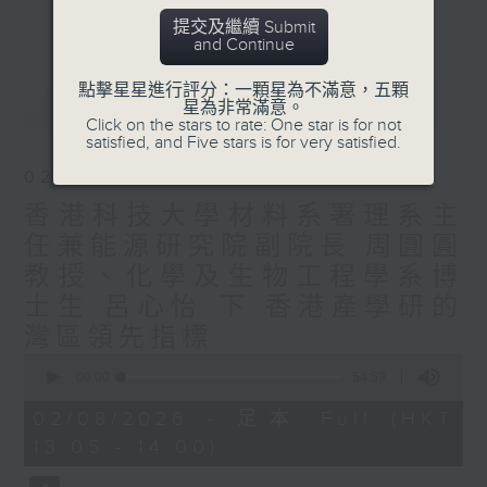
要求。
更多...
提交及繼續 Submit
粵港澳大灣區建設是香港融入國家發展大局的
and Continue
切入口，香港電台普通話台節目《飛越大中
華》將主要探討香港如何積極擁抱新時代改革
點擊星星進行評分：一顆星為不滿意，五顆
最新
LATEST
星為非常滿意。
開放的歷史機遇，參與國內國際雙循環和“一
Click on the stars to rate: One star is for not
帶一路”建設，推進香港與內地互利合作邁入
satisfied, and Five stars is for very satisfied.
新階段，在深度融合中譜寫“一國兩制”新篇
02/08/2026
章。
香港科技大學材料系署理系主
任兼能源研究院副院長 周圓圓
教授、化學及生物工程學系博
士生 呂心怡 下 香港產學研的
灣區領先指標
0
seconds
00:00
54:59
of
54
02/08/2026 - 足本 Full (HKT
minutes,
13:05 - 14:00)
59
seconds