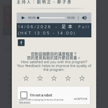
主持人：劉明正、鄭子彥
0
seconds
00:00
55:00
飛越大中華
電台直播
of
55
14/06/2026 - 足本 Full
minutes,
所有集數
(HKT 13:05 - 14:00)
0
seconds
您喜歡這個節目嗎?
您對這個節目的滿意程度？
您的意見有助於提升節目質素。
簡介
GIST
How satisfied are you with this program?
Your feedback helps to improve the quality of
the program.
主持人：劉明正、鄭子彥
☆
☆
☆
☆
☆
香港回歸祖國以來，在助力國家發展的過程中
獲得自身充分發展。在國家砥礪奮進的新時
代，積極主動融入國家發展大局既是“一國兩
制”的應有之義，也是當前香港探索發展新路
向、開拓發展新空間、增添發展新動力的客觀