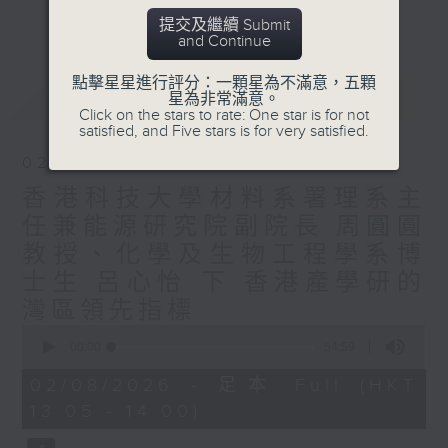
要求。
更多...
提交及繼續 Submit
粵港澳大灣區建設是香港融入國家發展大局的
and Continue
切入口，香港電台普通話台節目《飛越大中
華》將主要探討香港如何積極擁抱新時代改革
點擊星星進行評分：一顆星為不滿意，五顆
最新
LATEST
星為非常滿意。
開放的歷史機遇，參與國內國際雙循環和“一
Click on the stars to rate: One star is for not
帶一路”建設，推進香港與內地互利合作邁入
satisfied, and Five stars is for very satisfied.
新階段，在深度融合中譜寫“一國兩制”新篇
02/08/2026
章。
香港科技大學材料系署理系主
任兼能源研究院副院長 周圓圓
教授、化學及生物工程學系博
士生 呂心怡 下 香港產學研的
灣區領先指標
0
seconds
00:00
54:59
of
54
02/08/2026 - 足本 Full (HKT
minutes,
13:05 - 14:00)
59
seconds