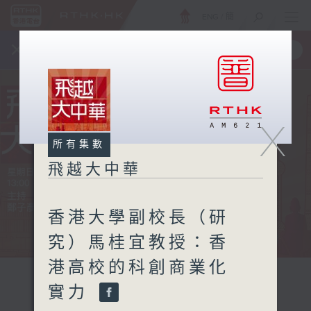
ENG
/
簡
×
全新 RTHK On The Go
取得
一手掌握 RTHK 電台、電視節目
X
所有集數
飛越大中華
香港大學副校長（研
究）馬桂宜教授：香
港高校的科創商業化
實力