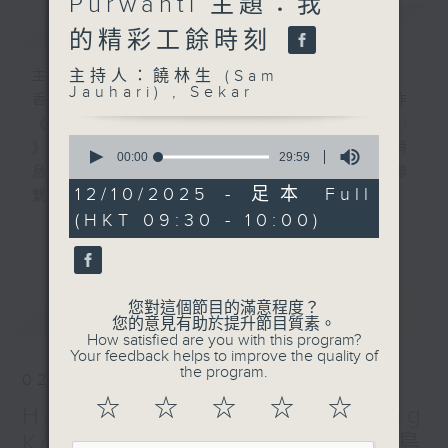
Purwanti 主題：我
簡介
GIST
的精彩工餘時刻
主持人：饒林生 (Sam
主持人：饒林生 (Sam Jauhari) , Sekar
Jauhari) , Sekar
香港電台與印尼國家廣播電台攜手合作
《Halo Jakarta! Hello Hong Kong!
0
》，服務在港印尼社羣，讓兩地互通最新消
seconds
00:00
29:59
息，並設聽眾互動環節，加強兩地印尼人聯
of
29
12/10/2025 - 足本 Full
繫，促進民心互通。
minutes,
(HKT 09:30 - 10:00)
RTHK and RRI proudly present
59
更多...
seconds
“Halo Jakarta! Hello Hong Kong!”
for broadcast in Indonesia and
Hong Kong. The programme will
您對這個節目的滿意程度？
最新
LATEST
share the latest news between
您的意見有助於提升節目質素。
How satisfied are you with this program?
Hong Kong and Indonesia, and
Your feedback helps to improve the quality of
include listener interaction
the program.
02/08/2026
segments to strengthen
☆
☆
☆
☆
☆
Halo Jakarta! Hello Hong
connections between Indonesians
in the two places to promote
Kong! Ep126: 印尼廖内群島