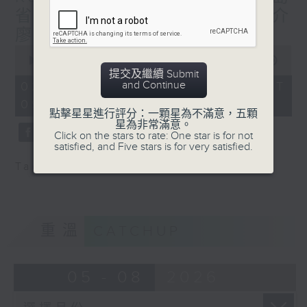
people-to-people bonds.
省旅游局長 - 向亞洲游客推介
廖内群島旅遊
0
seconds
00:00
30:00
of
提交及繼續 Submit
30
and Continue
02/08/2026 - 足本 Full (HKT
minutes,
09:30 - 10:00)
0
點擊星星進行評分：一顆星為不滿意，五顆
seconds
星為非常滿意。
Click on the stars to rate: One star is for not
satisfied, and Five stars is for very satisfied.
Tag:
旅游
,
廖内群島
重溫
CATCHUP
05 - 08
2026