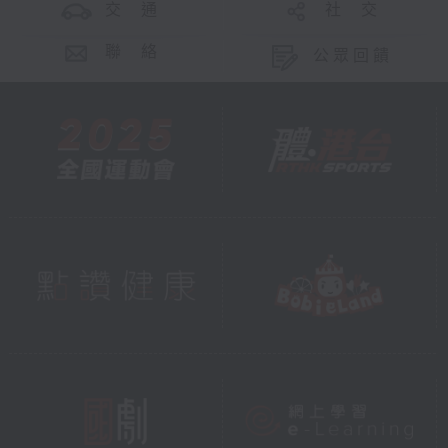
交 通
社 交
聯 絡
公眾回饋