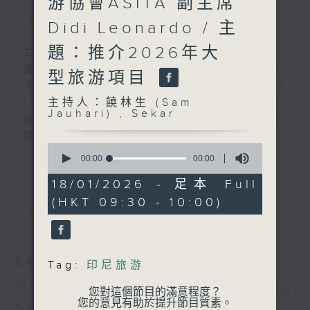
游協會ASITA 副主席
簡介
GIST
Didi Leonardo / 主
題：推介2026年大
主持人：饒林生 (Sam Jauhari) , Sekar
香港電台與印尼國家廣播電台攜手合作
型旅游項目
《Halo Jakarta! Hello Hong Kong!
主持人：饒林生 (Sam
》，服務在港印尼社羣，讓兩地互通最新消
Jauhari) , Sekar
息，並設聽眾互動環節，加強兩地印尼人聯
繫，促進民心互通。
0
RTHK and RRI proudly present
seconds
更多...
00:00
00:00
“Halo Jakarta! Hello Hong Kong!”
of
0
18/01/2026 - 足本 Full
for broadcast in Indonesia and
seconds
(HKT 09:30 - 10:00)
Hong Kong. The programme will
最新
LATEST
share the latest news between
Hong Kong and Indonesia, and
include listener interaction
09/08/2026
Tag:
印尼旅游
segments to strengthen
Halo Jakarta! Hello Hong
connections between Indonesians
您對這個節目的滿意程度？
in the two places to promote
您的意見有助於提升節目質素。
Kong!