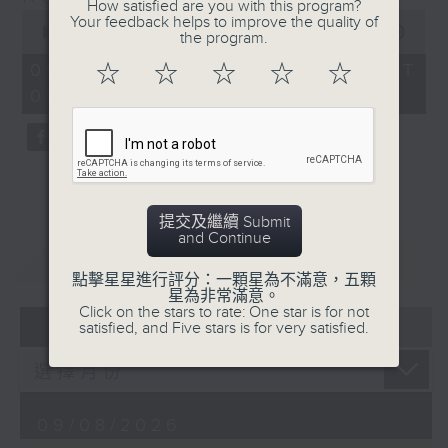
How satisfied are you with this program?
people-to-people bonds.
0
Your feedback helps to improve the quality of
seconds
00:00
29:59
the program.
of
29
09/08/2026 - 足本 Full (HKT
☆
☆
☆
☆
☆
minutes,
09:30 - 10:00)
59
seconds
提交及繼續 Submit
and Continue
重溫
CATCHUP
點擊星星進行評分：一顆星為不滿意，五顆
星為非常滿意。
Click on the stars to rate: One star is for not
06 - 08
2026
satisfied, and Five stars is for very satisfied.
09/08/2026