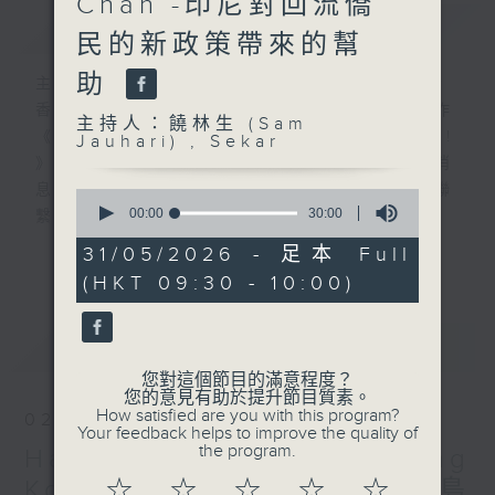
Chan -印尼對回流僑
簡介
GIST
民的新政策帶來的幫
助
主持人：饒林生 (Sam Jauhari) , Sekar
香港電台與印尼國家廣播電台攜手合作
主持人：饒林生 (Sam
《Halo Jakarta! Hello Hong Kong!
Jauhari) , Sekar
》，服務在港印尼社羣，讓兩地互通最新消
息，並設聽眾互動環節，加強兩地印尼人聯
0
seconds
00:00
30:00
繫，促進民心互通。
of
RTHK and RRI proudly present
30
31/05/2026 - 足本 Full
更多...
minutes,
“Halo Jakarta! Hello Hong Kong!”
(HKT 09:30 - 10:00)
0
for broadcast in Indonesia and
seconds
Hong Kong. The programme will
最新
LATEST
share the latest news between
Hong Kong and Indonesia, and
您對這個節目的滿意程度？
您的意見有助於提升節目質素。
include listener interaction
How satisfied are you with this program?
02/08/2026
segments to strengthen
Your feedback helps to improve the quality of
the program.
Halo Jakarta! Hello Hong
connections between Indonesians
in the two places to promote
Kong! Ep126: 印尼廖内群島
☆
☆
☆
☆
☆