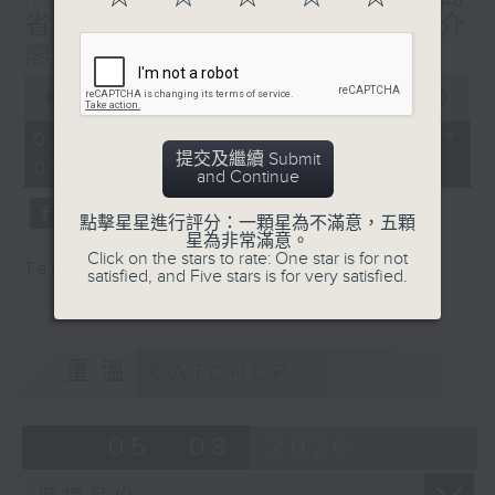
people-to-people bonds.
省旅游局長 - 向亞洲游客推介
廖内群島旅遊
0
seconds
00:00
30:00
of
30
02/08/2026 - 足本 Full (HKT
minutes,
提交及繼續 Submit
09:30 - 10:00)
0
and Continue
seconds
點擊星星進行評分：一顆星為不滿意，五顆
星為非常滿意。
Click on the stars to rate: One star is for not
Tag:
旅游
,
廖内群島
satisfied, and Five stars is for very satisfied.
重溫
CATCHUP
05 - 08
2026