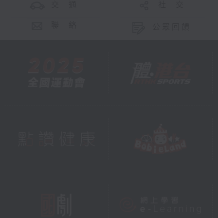
交 通
社 交
聯 絡
公眾回饋