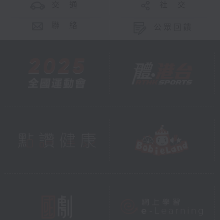
交 通
社 交
聯 絡
公眾回饋