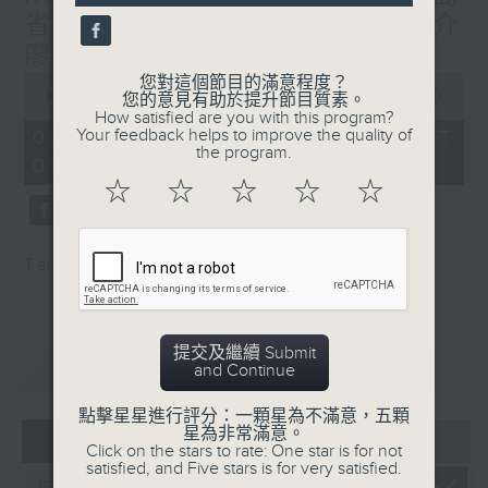
people-to-people bonds.
省旅游局長 - 向亞洲游客推介
廖内群島旅遊
0
您對這個節目的滿意程度？
seconds
00:00
30:00
您的意見有助於提升節目質素。
of
How satisfied are you with this program?
30
Your feedback helps to improve the quality of
02/08/2026 - 足本 Full (HKT
minutes,
the program.
09:30 - 10:00)
0
seconds
☆
☆
☆
☆
☆
Tag:
旅游
,
廖内群島
提交及繼續 Submit
重溫
CATCHUP
and Continue
點擊星星進行評分：一顆星為不滿意，五顆
星為非常滿意。
05 - 08
2026
Click on the stars to rate: One star is for not
satisfied, and Five stars is for very satisfied.