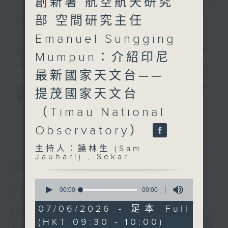
創新署 航空航天研究
簡介
GIST
部 空間研究主任
Emanuel Sungging
主持人：饒林生 (Sam Jauhari) , Sekar
香港電台與印尼國家廣播電台攜手合作
Mumpun：介紹印尼
《Halo Jakarta! Hello Hong Kong!
最新國家天文台——
》，服務在港印尼社羣，讓兩地互通最新消
息，並設聽眾互動環節，加強兩地印尼人聯
提茂國家天文台
繫，促進民心互通。
（Timau National
RTHK and RRI proudly present
更多...
“Halo Jakarta! Hello Hong Kong!”
Observatory）
for broadcast in Indonesia and
主持人：饒林生 (Sam
Hong Kong. The programme will
Jauhari) , Sekar
最新
LATEST
share the latest news between
Hong Kong and Indonesia, and
0
include listener interaction
seconds
00:00
00:00
02/08/2026
segments to strengthen
of
0
07/06/2026 - 足本 Full
Halo Jakarta! Hello Hong
connections between Indonesians
seconds
(HKT 09:30 - 10:00)
in the two places to promote
Kong! Ep126: 印尼廖内群島