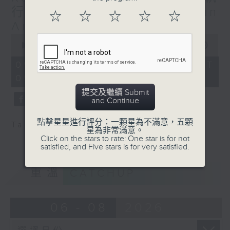
people-to-people bonds.
行長兼遊戲設計師 Martin
☆
☆
☆
☆
☆
Ang - 走向世界的印尼桌遊
0
seconds
00:00
29:59
of
29
09/08/2026 - 足本 Full (HKT
minutes,
09:30 - 10:00)
59
seconds
提交及繼續 Submit
and Continue
點擊星星進行評分：一顆星為不滿意，五顆
Tag:
遊戲設計
,
桌遊
星為非常滿意。
Click on the stars to rate: One star is for not
satisfied, and Five stars is for very satisfied.
重溫
CATCHUP
06 - 08
2026