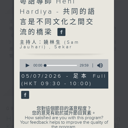
粵語導師 Heni
簡介
GIST
Hardiya - 共同的語
言是不同文化之間交
主持人：饒林生 (Sam Jauhari) , Sekar
香港電台與印尼國家廣播電台攜手合作
流的橋梁
《Halo Jakarta! Hello Hong Kong!
主持人：饒林生 (Sam
》，服務在港印尼社羣，讓兩地互通最新消
Jauhari) , Sekar
息，並設聽眾互動環節，加強兩地印尼人聯
繫，促進民心互通。
0
RTHK and RRI proudly present
seconds
更多...
00:00
29:59
“Halo Jakarta! Hello Hong Kong!”
of
29
05/07/2026 - 足本 Full
for broadcast in Indonesia and
minutes,
(HKT 09:30 - 10:00)
Hong Kong. The programme will
59
最新
seconds
LATEST
share the latest news between
Hong Kong and Indonesia, and
include listener interaction
您對這個節目的滿意程度？
09/08/2026
segments to strengthen
您的意見有助於提升節目質素。
Halo Jakarta! Hello Hong
How satisfied are you with this program?
connections between Indonesians
Your feedback helps to improve the quality of
in the two places to promote
Kong! Ep127: Tabletoys 執
the program.