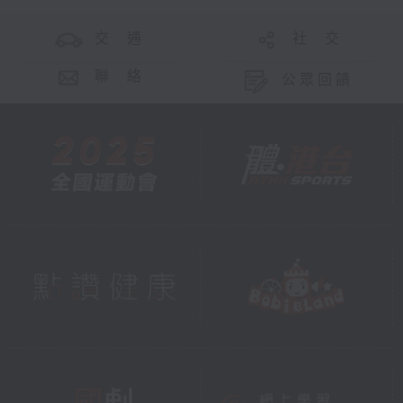
交 通
社 交
聯 絡
公眾回饋