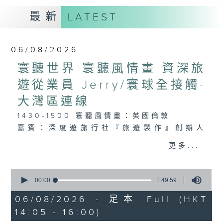
最新
LATEST
06/08/2026
寰聽世界 寰聽風情畫 資深旅
遊從業員 Jerry/寰球全接觸-
大灣區連線
1430-1500 寰聽風情畫：英國倫敦
嘉賓：深度遊旅行社『旅遊製作』創辦人
Jerry
更多...
1530-1600 寰球全接觸-大灣區連線：廣東
0
城際東莞西聯絡線開通
seconds
00:00
1:49:59
of
嘉賓：珠江之聲 譚震
1
06/08/2026 - 足本 Full (HKT
hour,
14:05 - 16:00)
49
minutes,