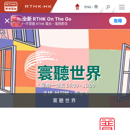
ENG
/
簡
×
全新 RTHK On The Go
取得
一手掌握 RTHK 電台、電視節目
寰聽世界