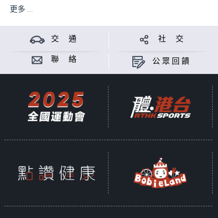
更多 ...
交 通
社 交
聯 絡
公眾回饋