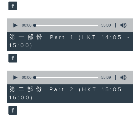
59
seconds
0
seconds
00:00
55:00
of
55
第一部份 Part 1 (HKT 14:05 -
minutes,
15:00)
0
seconds
0
seconds
00:00
55:09
of
55
第二部份 Part 2 (HKT 15:05 -
minutes,
16:00)
9
seconds