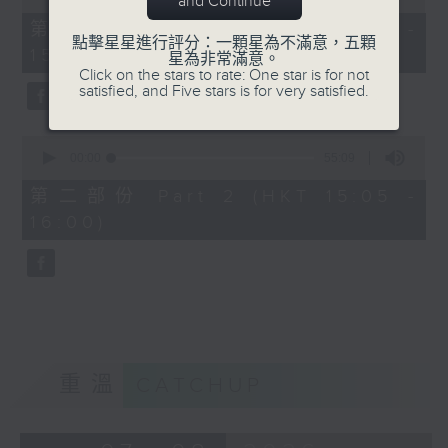
and Continue
of
55
第一部份 Part 1 (HKT 14:05 -
minutes,
點擊星星進行評分：一顆星為不滿意，五顆
15:00)
0
星為非常滿意。
seconds
Click on the stars to rate: One star is for not
satisfied, and Five stars is for very satisfied.
0
seconds
00:00
55:09
of
55
第二部份 Part 2 (HKT 15:05 -
minutes,
16:00)
9
seconds
重溫
CATCHUP