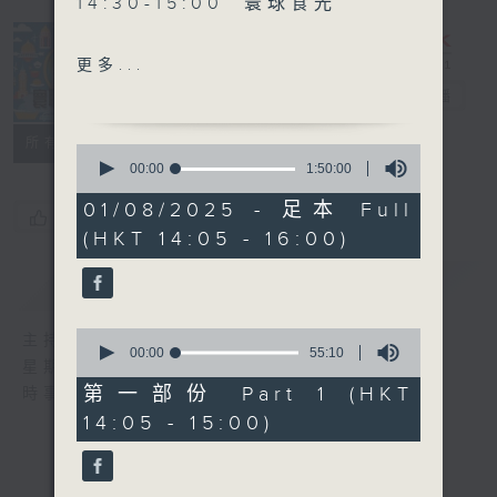
14:30-15:00 寰球食光
15:30-16:00 寰球全接觸-
更多...
法國連線
寰聽世界
電台直播
所有集數
0
seconds
00:00
1:50:00
of
1
01/08/2025 - 足本 Full
您喜歡這個節目嗎?
hour,
(HKT 14:05 - 16:00)
50
minutes,
0
簡介
GIST
seconds
0
主持人：林司敏、朱金天
seconds
00:00
55:10
星期一至五 下午2點到4點
of
55
第一部份 Part 1 (HKT
時事趣聞，最新資訊，應有盡有
minutes,
14:05 - 15:00)
10
seconds