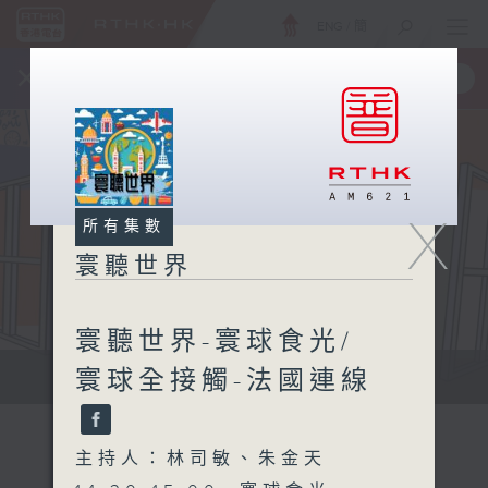
ENG
/
簡
×
全新 RTHK On The Go
取得
一手掌握 RTHK 電台、電視節目
X
所有集數
寰聽世界
寰聽世界-寰球食光/
寰球全接觸-法國連線
寰聽世界
主持人：林司敏、朱金天