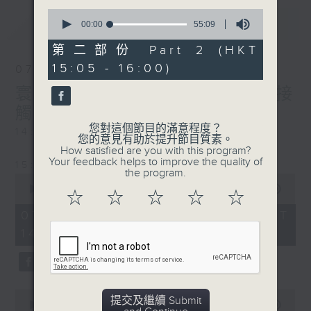
0
最新
LATEST
seconds
00:00
55:09
of
55
第二部份 Part 2 (HKT
minutes,
15:05 - 16:00)
9
07/08/2026
seconds
寰聽世界-寰球食光/寰球全接
觸-法國連線
您對這個節目的滿意程度？
14:30-15:00 寰球食光
您的意見有助於提升節目質素。
How satisfied are you with this program?
Your feedback helps to improve the quality of
15:30-16:00 寰球全接觸-法國連線
the program.
0
seconds
00:00
1:49:59
☆
☆
☆
☆
☆
of
1
07/08/2026 - 足本 Full (HKT
hour,
14:05 - 16:00)
49
minutes,
59
seconds
0
提交及繼續 Submit
seconds
00:00
55:00