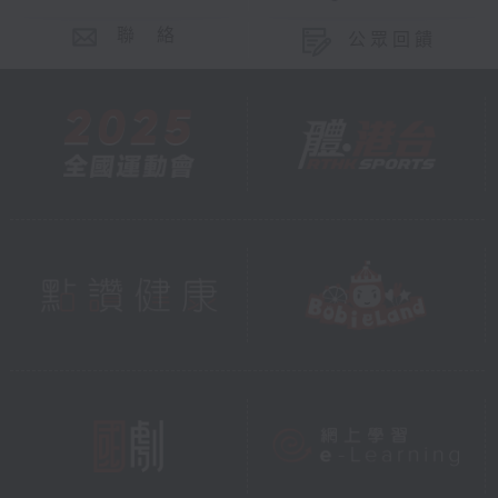
聯 絡
公眾回饋