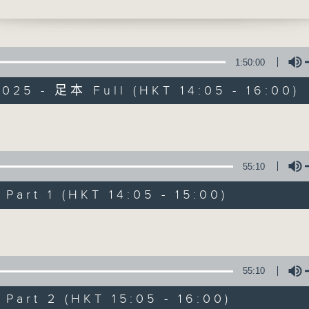
之聲 譚震
寰聽世界
1:50:00
025 - 足本 Full (HKT 14:05 - 16:00)
寰聽世界
Volume
55:10
所有集數
art 1 (HKT 14:05 - 15:00)
您喜歡這個節目嗎?
Volume
主持人：林司敏、朱金天
55:10
星期一至五 下午2點到4點
art 2 (HKT 15:05 - 16:00)
時事趣聞，最新資訊，應有盡有