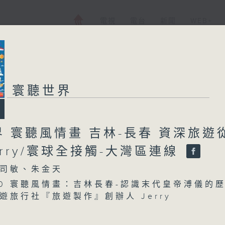
電視
電台
新聞
WEB+
寰聽世界
 寰聽風情畫 吉林-長春 資深旅遊
erry/寰球全接觸-大灣區連線
司敏、朱金天
1500 寰聽風情畫：吉林長春-認識末代皇帝溥儀的
遊旅行社『旅遊製作』創辦人 Jerry
1600 寰球全接觸-大灣區連線：省博暑期意大利特