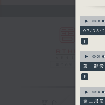
嘉賓：珠江
0
seconds
00:00
of
1
07/08/2
hour,
50
minutes,
0
seconds
90%
0
seconds
00:00
of
55
電台直播
第一部份 P
minutes,
10
seconds
90%
0
seconds
00:00
of
55
第二部份 P
簡介
minutes,