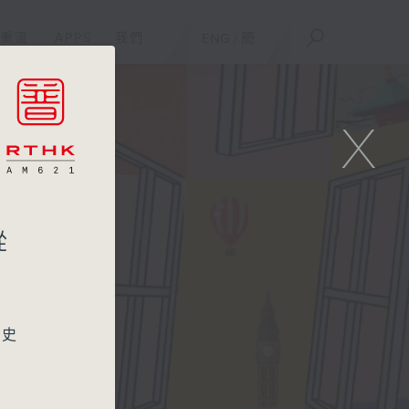
重溫
APPS
我們
ENG
/
簡
X
從
歷史
展