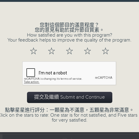
Volume
您對這個節目的滿意程度？
您的意見有助於提升節目質素。
How satisfied are you with this program?
Your feedback helps to improve the quality of the program.
06/08/2026
☆
☆
☆
☆
☆
寰聽世界 寰聽風情畫 資深旅遊從業員
灣區連線
1430-1500 寰聽風情畫：英國倫敦
嘉賓：深度遊旅行社『旅遊製作』創辦人 Jerr
提交及繼續 Submit and Continue
1530-1600 寰球全接觸-大灣區連線：廣東
點擊星星進行評分：一顆星為不滿意，五顆星為非常滿意。
lick on the stars to rate: One star is for not satisfied, and Five stars 
嘉賓：珠江之聲 譚震
for very satisfied.
0
seconds
00:00
of
1