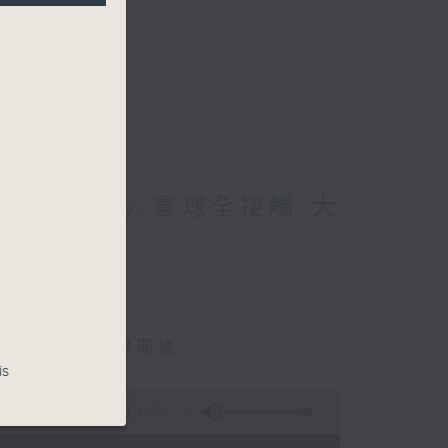
 Jerry/寰球全接觸-大
y
城際東莞西聯絡線開通
is
1:49:59