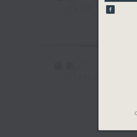
10
seconds
GIST
90%
最新
LATEST
C