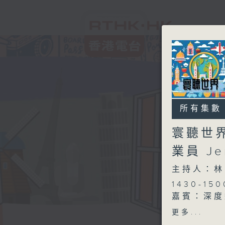
所有集數
寰聽世界
業員 J
主持人：林
1430-
嘉賓：深度
更多...
1530-