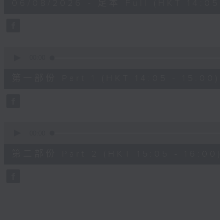
06/08/2026 - 足本 Full (HKT 14:05 
hour,
49
minutes,
59
seconds
Volume
90%
0
seconds
00:00
of
55
第一部份 Part 1 (HKT 14:05 - 15:00)
minutes,
0
seconds
Volume
90%
0
seconds
00:00
of
55
第二部份 Part 2 (HKT 15:05 - 16:00
minutes,
9
seconds
Volume
90%