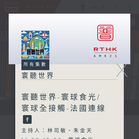
ENG
/
簡
×
全新 RTHK On The Go
取得
一手掌握 RTHK 電台、電視節目
X
所有集數
寰聽世界
寰聽世界-寰球食光/
寰球全接觸-法國連線
寰聽世界
主持人：林司敏、朱金天