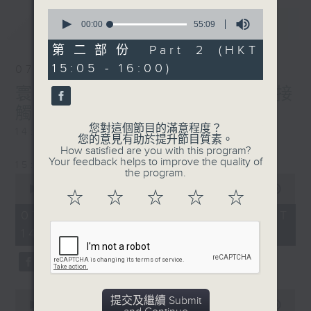
0
最新
LATEST
seconds
00:00
55:09
of
55
第二部份 Part 2 (HKT
minutes,
15:05 - 16:00)
9
07/08/2026
seconds
寰聽世界-寰球食光/寰球全接
觸-法國連線
您對這個節目的滿意程度？
14:30-15:00 寰球食光
您的意見有助於提升節目質素。
How satisfied are you with this program?
Your feedback helps to improve the quality of
15:30-16:00 寰球全接觸-法國連線
the program.
0
seconds
00:00
1:49:59
☆
☆
☆
☆
☆
of
1
07/08/2026 - 足本 Full (HKT
hour,
14:05 - 16:00)
49
minutes,
59
seconds
0
提交及繼續 Submit
seconds
00:00
55:00