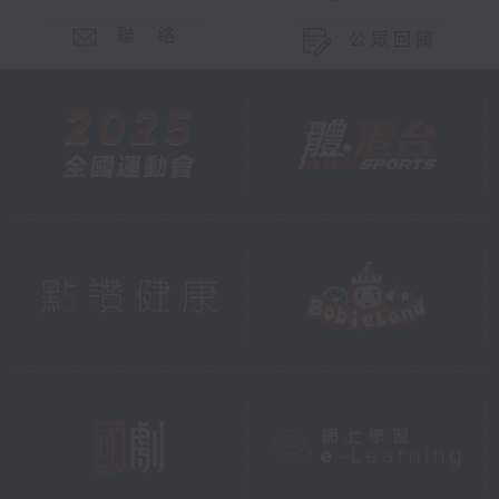
聯 絡
公眾回饋