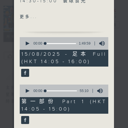
14:30-15:00 寰球食光
15:30-16:00 寰球全接觸-
更多...
法國連線
寰聽世界
電台直播
所有集數
0
seconds
00:00
1:49:59
of
1
15/08/2025 - 足本 Full
您喜歡這個節目嗎?
hour,
(HKT 14:05 - 16:00)
49
minutes,
59
簡介
GIST
seconds
0
主持人：林司敏、朱金天
seconds
00:00
55:10
星期一至五 下午2點到4點
of
55
第一部份 Part 1 (HKT
時事趣聞，最新資訊，應有盡有
minutes,
14:05 - 15:00)
10
seconds