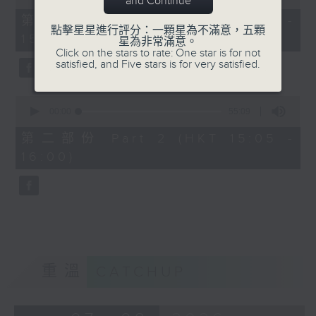
and Continue
of
55
第一部份 Part 1 (HKT 14:05 -
minutes,
點擊星星進行評分：一顆星為不滿意，五顆
15:00)
0
星為非常滿意。
seconds
Click on the stars to rate: One star is for not
satisfied, and Five stars is for very satisfied.
0
seconds
00:00
55:09
of
55
第二部份 Part 2 (HKT 15:05 -
minutes,
16:00)
9
seconds
重溫
CATCHUP