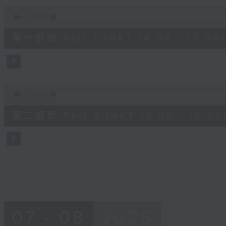
90%
0
seconds
00:00
of
55
第一部份 Part 1 (HKT 14:05 - 15:00)
minutes,
0
seconds
Volume
90%
0
seconds
00:00
of
55
第二部份 Part 2 (HKT 15:05 - 16:00
minutes,
9
seconds
Volume
90%
07 - 08
2026