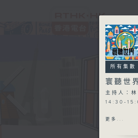
所有集數
寰聽世
主持人：林
14:30-1
15:30-
更多...