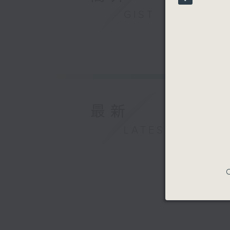
90%
GIST
最新
LATEST
C