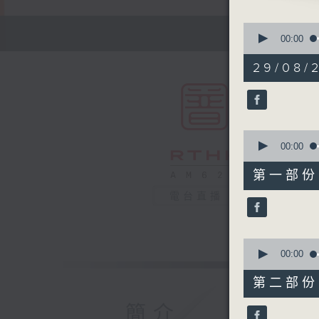
0
seconds
00:00
of
1
29/08/2
hour,
49
minutes,
59
seconds
90%
0
seconds
00:00
of
55
第一部份 P
minutes,
10
電台直播
seconds
90%
0
seconds
00:00
of
55
第二部份 P
minutes,
9
簡介
seconds