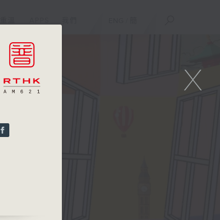
重溫
APPS
我們
ENG
/
簡
X