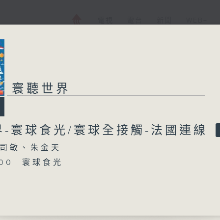
電視
電台
新聞
WEB+
寰聽世界
界-寰球食光/寰球全接觸-法國連線
司敏、朱金天
5:00 寰球食光
16:00 寰球全接觸-法國連線