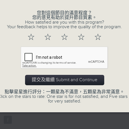
您對這個節目的滿意程度？
您的意見有助於提升節目質素。
How satisfied are you with this program?
Your feedback helps to improve the quality of the program.
☆
☆
☆
☆
☆
07/08/2026
寰聽世界-寰球食光/寰球全接觸-
14:30-15:00 寰球食光
提交及繼續 Submit and Continue
15:30-16:00 寰球全接觸-法國連線
0
點擊星星進行評分：一顆星為不滿意，五顆星為非常滿意。
seconds
00:00
lick on the stars to rate: One star is for not satisfied, and Five stars 
of
for very satisfied.
1
07/08/2026 - 足本 Full (HKT 14:05 
hour,
49
minutes,
59
seconds
Volume