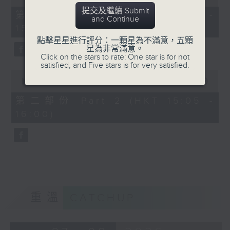
of
提交及繼續 Submit
55
第一部份 Part 1 (HKT 14:05 -
and Continue
minutes,
15:00)
10
seconds
點擊星星進行評分：一顆星為不滿意，五顆
星為非常滿意。
Click on the stars to rate: One star is for not
satisfied, and Five stars is for very satisfied.
0
seconds
00:00
55:10
of
55
第二部份 Part 2 (HKT 15:05 -
minutes,
16:00)
10
seconds
重溫
CATCHUP