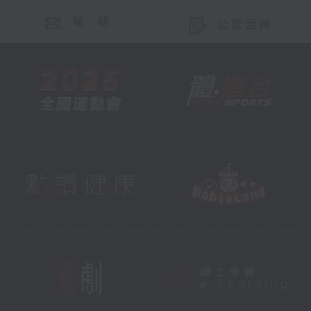
聯 絡
公眾回饋