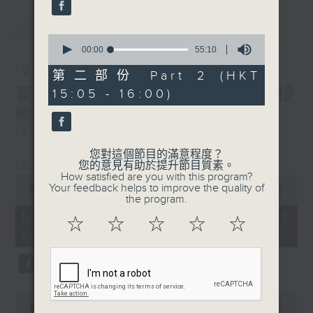
最新
LATEST
0
seconds
00:00
55:10
of
10/08/2026
55
第二部份 Part 2 (HKT
minutes,
寰聽世界-寰遊劇場/寰球全接
15:05 - 16:00)
10
seconds
觸-馬來西亞連線
14:30-15:00 寰遊劇場
您對這個節目的滿意程度？
您的意見有助於提升節目質素。
15:30-16:00 寰球全接觸-馬來西亞連線
How satisfied are you with this program?
0
Your feedback helps to improve the quality of
seconds
00:00
1:50:00
the program.
of
1
10/08/2026 - 足本 Full (HKT
☆
☆
☆
☆
☆
hour,
14:05 - 16:00)
50
minutes,
0
seconds
0
seconds
00:00
55:10