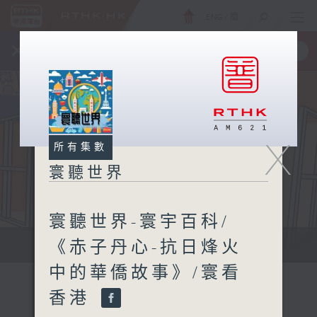
ENG
/
簡
×
全新 RTHK On The Go
取得
一手掌握 RTHK 電台、電視節目
X
所有集數
寰聽世界
寰聽世界-寰宇百科/
《赤子丹心-抗日烽火
寰聽世界
中的華僑故事》/寰看
香港