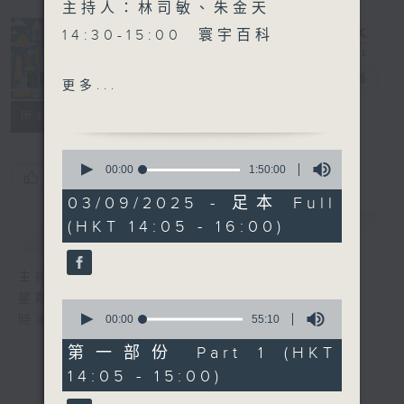
主持人：林司敏、朱金天
14:30-15:00 寰宇百科
15:00-15:30 中國人民抗日
寰聽世界
電台直播
更多...
戰爭暨世界反法西斯戰爭勝利
所有集數
80週年特備節目
《赤子丹心-抗日烽火中的華
0
僑故事》第一集
seconds
00:00
1:50:00
您喜歡這個節目嗎?
of
1
03/09/2025 - 足本 Full
15:30-16:00 寰看香港
hour,
(HKT 14:05 - 16:00)
簡介
50
GIST
minutes,
0
seconds
主持人：林司敏、朱金天
星期一至五 下午2點到4點
0
seconds
00:00
55:10
時事趣聞，最新資訊，應有盡有
of
55
第一部份 Part 1 (HKT
minutes,
14:05 - 15:00)
10
seconds