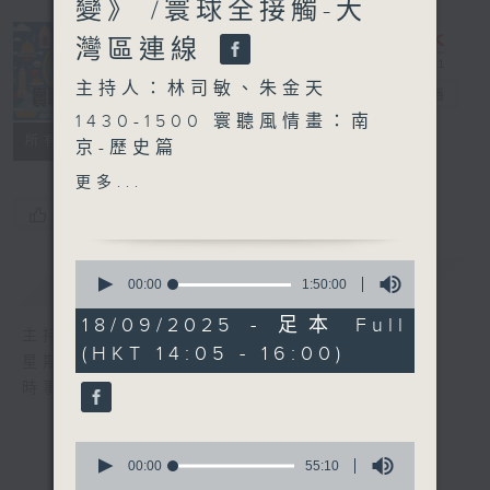
變》 /寰球全接觸-大
灣區連線
主持人：林司敏、朱金天
寰聽世界
電台直播
1430-1500 寰聽風情畫：南
所有集數
京-歷史篇
嘉賓：深度遊旅行社『旅遊製
更多...
作』創辦人 Jerry
您喜歡這個節目嗎?
15:00-15:30 中國人民抗日
0
簡介
GIST
戰爭暨世界反法西斯戰爭勝利
seconds
00:00
1:50:00
of
80週年特備節目：
1
18/09/2025 - 足本 Full
《赤子丹心-抗日烽火中的華
主持人：林司敏、朱金天
hour,
(HKT 14:05 - 16:00)
50
僑故事》第十二集
星期一至五 下午2點到4點
minutes,
時事趣聞，最新資訊，應有盡有
0
seconds
九一八事變94週年特備節
0
目：《世紀長征-九一八事
seconds
00:00
55:10
of
變》