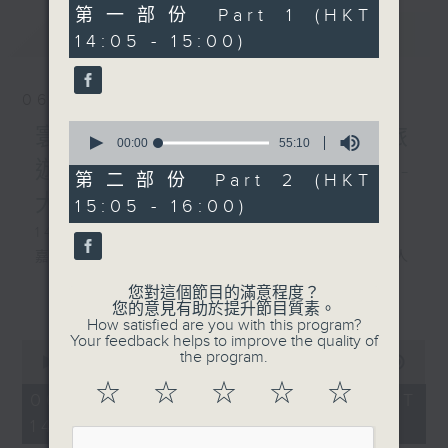
55
第一部份 Part 1 (HKT
minutes,
最新
LATEST
14:05 - 15:00)
10
1530-1600 寰球全接觸-大
seconds
灣區連線-智能建造賦能廣東
航空樞紐新發展
06/08/2026
嘉賓：珠江之聲 譚震
0
寰聽世界 寰聽風情畫 資深旅
seconds
00:00
55:10
of
遊從業員 Jerry/寰球全接觸-
55
第二部份 Part 2 (HKT
minutes,
大灣區連線
15:05 - 16:00)
10
seconds
1430-1500 寰聽風情畫：英國倫敦
嘉賓：深度遊旅行社『旅遊製作』創辦人
Jerry
您對這個節目的滿意程度？
更多...
您的意見有助於提升節目質素。
How satisfied are you with this program?
1530-1600 寰球全接觸-大灣區連線：廣東
Your feedback helps to improve the quality of
0
城際東莞西聯絡線開通
the program.
seconds
00:00
1:49:59
of
嘉賓：珠江之聲 譚震
☆
☆
☆
☆
☆
1
06/08/2026 - 足本 Full (HKT
hour,
14:05 - 16:00)
49
minutes,