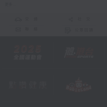
更多 ...
交 通
社 交
聯 絡
公眾回饋