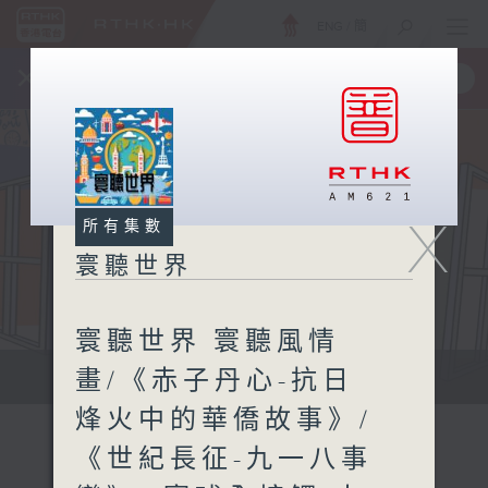
ENG
/
簡
×
全新 RTHK On The Go
取得
一手掌握 RTHK 電台、電視節目
X
所有集數
寰聽世界
寰聽世界 寰聽風情
畫/《赤子丹心-抗日
寰聽世界
烽火中的華僑故事》/
《世紀長征-九一八事