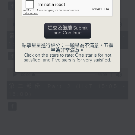
59
seconds
0
seconds
00:00
55:00
提交及繼續 Submit
of
and Continue
55
第一部份 Part 1 (HKT 14:05 -
minutes,
15:00)
0
點擊星星進行評分：一顆星為不滿意，五顆
seconds
星為非常滿意。
Click on the stars to rate: One star is for not
satisfied, and Five stars is for very satisfied.
0
seconds
00:00
55:09
of
55
第二部份 Part 2 (HKT 15:05 -
minutes,
16:00)
9
seconds