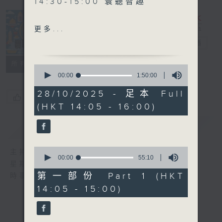
14:30-15:00 寰聽智趣
15:30-16:00 寰球全接觸-北
更多...
京連線
寰聽世界
電台直播
所有集數
0
seconds
00:00
1:50:00
of
1
28/10/2025 - 足本 Full
您喜歡這個節目嗎?
hour,
(HKT 14:05 - 16:00)
50
minutes,
0
簡介
GIST
seconds
0
主持人：林司敏、朱金天
seconds
00:00
55:10
星期一至五 下午2點到4點
of
55
第一部份 Part 1 (HKT
時事趣聞，最新資訊，應有盡有
minutes,
14:05 - 15:00)
10
seconds