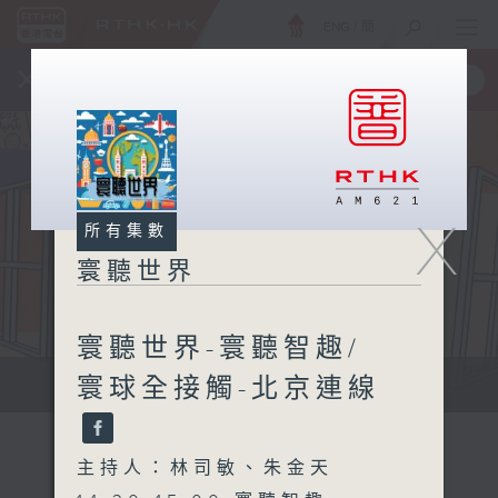
ENG
/
簡
×
全新 RTHK On The Go
取得
一手掌握 RTHK 電台、電視節目
X
所有集數
寰聽世界
寰聽世界-寰聽智趣/
寰球全接觸-北京連線
寰聽世界
主持人：林司敏、朱金天