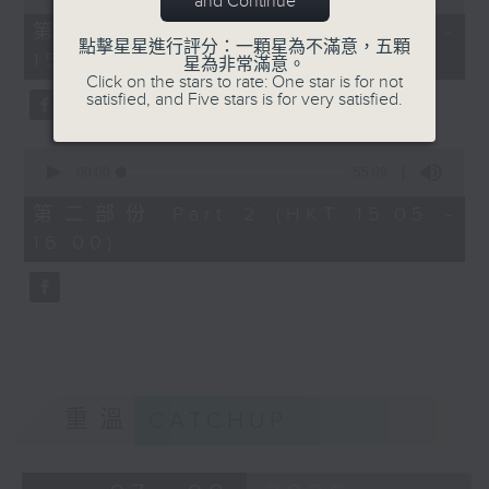
and Continue
of
55
第一部份 Part 1 (HKT 14:05 -
minutes,
點擊星星進行評分：一顆星為不滿意，五顆
15:00)
0
星為非常滿意。
seconds
Click on the stars to rate: One star is for not
satisfied, and Five stars is for very satisfied.
0
seconds
00:00
55:09
of
55
第二部份 Part 2 (HKT 15:05 -
minutes,
16:00)
9
seconds
重溫
CATCHUP