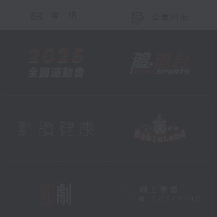
聯 絡
公眾回饋