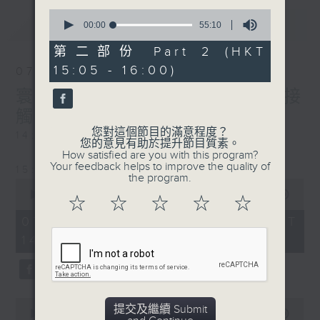
0
最新
LATEST
seconds
00:00
55:10
of
55
第二部份 Part 2 (HKT
minutes,
15:05 - 16:00)
10
07/08/2026
seconds
寰聽世界-寰球食光/寰球全接
觸-法國連線
您對這個節目的滿意程度？
14:30-15:00 寰球食光
您的意見有助於提升節目質素。
How satisfied are you with this program?
Your feedback helps to improve the quality of
15:30-16:00 寰球全接觸-法國連線
the program.
0
seconds
00:00
1:49:59
☆
☆
☆
☆
☆
of
1
07/08/2026 - 足本 Full (HKT
hour,
14:05 - 16:00)
49
minutes,
59
seconds
0
提交及繼續 Submit
seconds
00:00
55:00