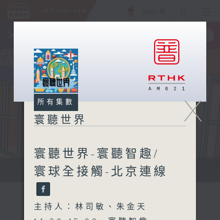
ENG
/
簡
×
全新 RTHK On The Go
取得
一手掌握 RTHK 電台、電視節目
X
所有集數
寰聽世界
寰聽世界-寰聽智趣/
寰球全接觸-北京連線
寰聽世界
主持人：林司敏、朱金天