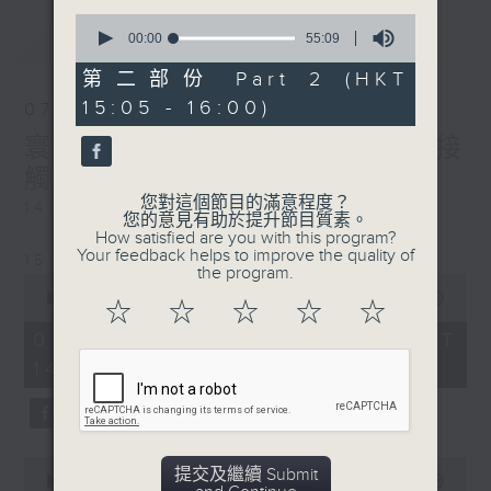
0
最新
LATEST
seconds
00:00
55:09
of
55
第二部份 Part 2 (HKT
minutes,
15:05 - 16:00)
9
07/08/2026
seconds
寰聽世界-寰球食光/寰球全接
觸-法國連線
您對這個節目的滿意程度？
14:30-15:00 寰球食光
您的意見有助於提升節目質素。
How satisfied are you with this program?
Your feedback helps to improve the quality of
15:30-16:00 寰球全接觸-法國連線
the program.
0
seconds
00:00
1:49:59
☆
☆
☆
☆
☆
of
1
07/08/2026 - 足本 Full (HKT
hour,
14:05 - 16:00)
49
minutes,
59
seconds
0
提交及繼續 Submit
seconds
00:00
55:00