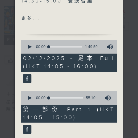
14:30-15:00 寰聽智趣
更多...
15:30-16:00 寰球全接觸-北
寰聽世界
電台直播
京連線
所有集數
0
seconds
00:00
1:49:59
of
1
02/12/2025 - 足本 Full
您喜歡這個節目嗎?
hour,
(HKT 14:05 - 16:00)
49
minutes,
59
簡介
GIST
seconds
0
主持人：林司敏、朱金天
seconds
00:00
55:10
星期一至五 下午2點到4點
of
55
第一部份 Part 1 (HKT
時事趣聞，最新資訊，應有盡有
minutes,
14:05 - 15:00)
10
seconds