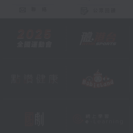
聯 絡
公眾回饋