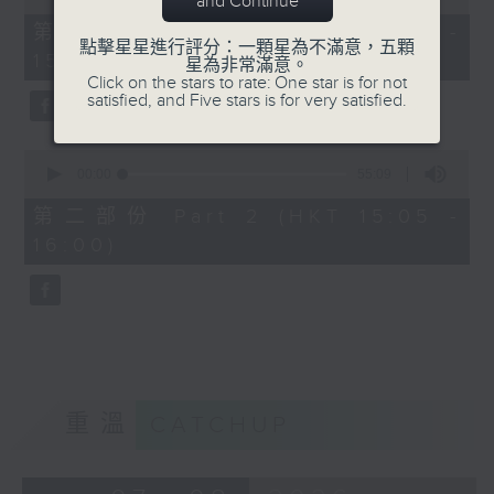
and Continue
of
55
第一部份 Part 1 (HKT 14:05 -
minutes,
點擊星星進行評分：一顆星為不滿意，五顆
15:00)
0
星為非常滿意。
seconds
Click on the stars to rate: One star is for not
satisfied, and Five stars is for very satisfied.
0
seconds
00:00
55:09
of
55
第二部份 Part 2 (HKT 15:05 -
minutes,
16:00)
9
seconds
重溫
CATCHUP