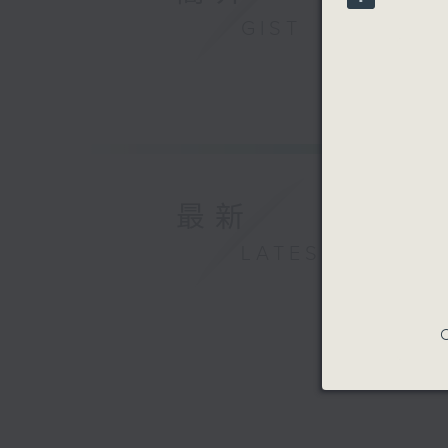
90%
GIST
最新
LATEST
C