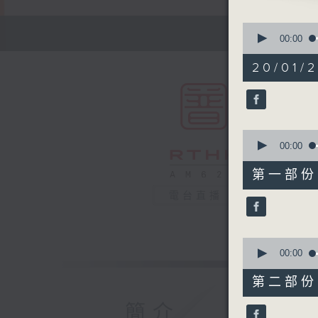
0
seconds
00:00
of
1
20/01/2
hour,
50
minutes,
0
seconds
90%
0
seconds
00:00
of
55
第一部份 P
minutes,
10
電台直播
seconds
90%
0
seconds
00:00
of
55
第二部份 P
minutes,
10
簡介
seconds