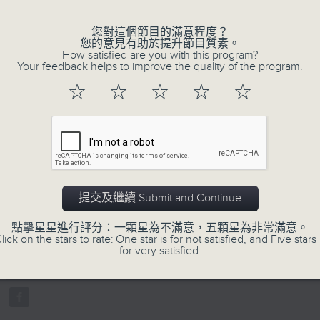
您對這個節目的滿意程度？
您的意見有助於提升節目質素。
How satisfied are you with this program?
Your feedback helps to improve the quality of the program.
☆
☆
☆
☆
☆
07/08/2026
寰聽世界-寰球食光/寰球全接觸-
14:30-15:00 寰球食光
提交及繼續 Submit and Continue
15:30-16:00 寰球全接觸-法國連線
0
點擊星星進行評分：一顆星為不滿意，五顆星為非常滿意。
seconds
00:00
lick on the stars to rate: One star is for not satisfied, and Five stars 
of
for very satisfied.
1
07/08/2026 - 足本 Full (HKT 14:05 
hour,
49
minutes,
59
seconds
Volume