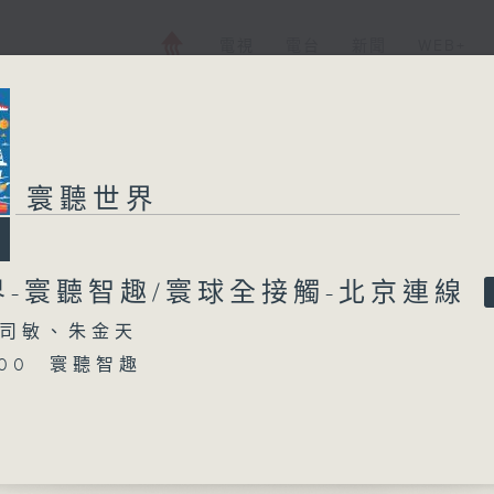
電視
電台
新聞
WEB+
寰聽世界
界-寰聽智趣/寰球全接觸-北京連線
司敏、朱金天
5:00 寰聽智趣
16:00 寰球全接觸-北京連線