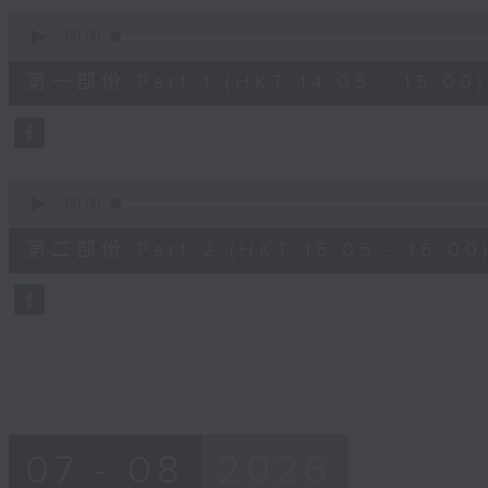
90%
0
seconds
00:00
of
55
第一部份 Part 1 (HKT 14:05 - 15:00)
minutes,
0
seconds
Volume
90%
0
seconds
00:00
of
55
第二部份 Part 2 (HKT 15:05 - 16:00
minutes,
9
seconds
Volume
90%
07 - 08
2026