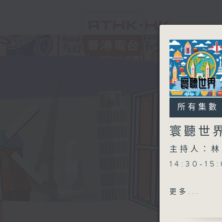
所有集數
寰聽世
主持人：林
14:30-1
更多...
15:30-