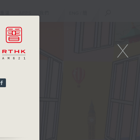
重溫
APPS
我們
ENG
/
簡
X