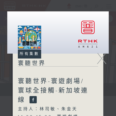
ENG
/
簡
×
全新 RTHK On The Go
取得
一手掌握 RTHK 電台、電視節目
X
所有集數
寰聽世界
寰聽世界-寰遊劇場/
寰球全接觸-新加坡連
寰聽世界
線
主持人：林司敏、朱金天