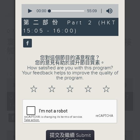
0
最新
LATEST
seconds
00:00
55:09
of
55
第二部份 Part 2 (HKT
minutes,
15:05 - 16:00)
9
07/08/2026
seconds
寰聽世界-寰球食光/寰球全接
觸-法國連線
您對這個節目的滿意程度？
14:30-15:00 寰球食光
您的意見有助於提升節目質素。
How satisfied are you with this program?
Your feedback helps to improve the quality of
15:30-16:00 寰球全接觸-法國連線
the program.
0
seconds
00:00
1:49:59
☆
☆
☆
☆
☆
of
1
07/08/2026 - 足本 Full (HKT
hour,
14:05 - 16:00)
49
minutes,
59
seconds
0
提交及繼續 Submit
seconds
00:00
55:00