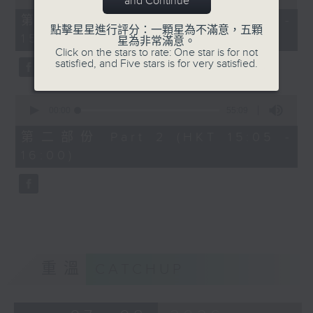
and Continue
of
55
第一部份 Part 1 (HKT 14:05 -
minutes,
點擊星星進行評分：一顆星為不滿意，五顆
15:00)
0
星為非常滿意。
seconds
Click on the stars to rate: One star is for not
satisfied, and Five stars is for very satisfied.
0
seconds
00:00
55:09
of
55
第二部份 Part 2 (HKT 15:05 -
minutes,
16:00)
9
seconds
重溫
CATCHUP