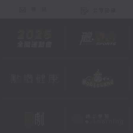
聯 絡
公眾回饋