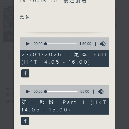
14:30-15:00 寰遊劇場
15:30-16:00 寰球全接觸-新
更多...
加坡連線
寰聽世界
電台直播
所有集數
0
seconds
00:00
1:50:00
of
1
27/04/2026 - 足本 Full
您喜歡這個節目嗎?
hour,
(HKT 14:05 - 16:00)
50
minutes,
0
簡介
GIST
seconds
0
主持人：林司敏、朱金天
seconds
00:00
55:00
星期一至五 下午2點到4點
of
55
第一部份 Part 1 (HKT
時事趣聞，最新資訊，應有盡有
minutes,
14:05 - 15:00)
0
seconds