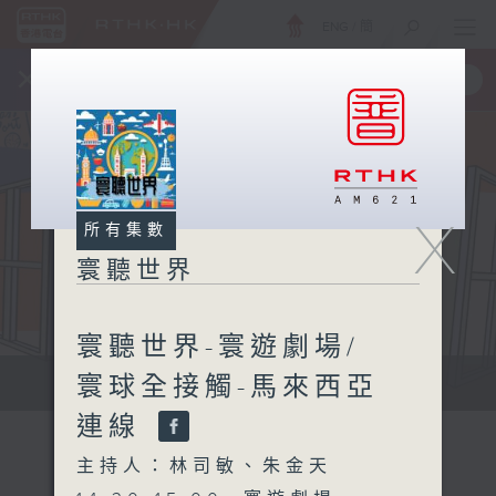
ENG
/
簡
×
全新 RTHK On The Go
取得
一手掌握 RTHK 電台、電視節目
X
所有集數
寰聽世界
寰聽世界-寰遊劇場/
寰球全接觸-馬來西亞
寰聽世界
連線
主持人：林司敏、朱金天