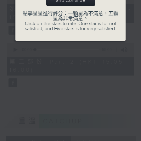
and Continue
of
55
第一部份 Part 1 (HKT 14:05 -
minutes,
點擊星星進行評分：一顆星為不滿意，五顆
15:00)
0
星為非常滿意。
seconds
Click on the stars to rate: One star is for not
satisfied, and Five stars is for very satisfied.
0
seconds
00:00
55:09
of
55
第二部份 Part 2 (HKT 15:05 -
minutes,
16:00)
9
seconds
重溫
CATCHUP