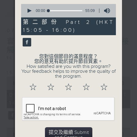
0
最新
LATEST
seconds
00:00
55:09
of
55
第二部份 Part 2 (HKT
minutes,
15:05 - 16:00)
9
07/08/2026
seconds
寰聽世界-寰球食光/寰球全接
觸-法國連線
您對這個節目的滿意程度？
14:30-15:00 寰球食光
您的意見有助於提升節目質素。
How satisfied are you with this program?
Your feedback helps to improve the quality of
15:30-16:00 寰球全接觸-法國連線
the program.
0
seconds
00:00
1:49:59
☆
☆
☆
☆
☆
of
1
07/08/2026 - 足本 Full (HKT
hour,
14:05 - 16:00)
49
minutes,
59
seconds
0
提交及繼續 Submit
seconds
00:00
55:00