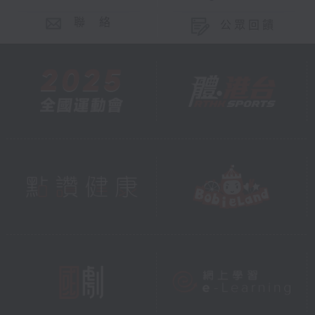
聯 絡
公眾回饋