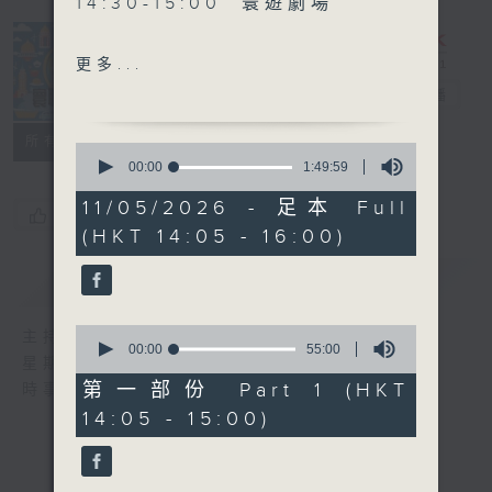
14:30-15:00 寰遊劇場
15:30-16:00 寰球全接觸-馬
更多...
來西亞連線
寰聽世界
電台直播
所有集數
0
seconds
00:00
1:49:59
of
1
11/05/2026 - 足本 Full
您喜歡這個節目嗎?
hour,
(HKT 14:05 - 16:00)
49
minutes,
59
簡介
GIST
seconds
0
主持人：林司敏、朱金天
seconds
00:00
55:00
星期一至五 下午2點到4點
of
55
第一部份 Part 1 (HKT
時事趣聞，最新資訊，應有盡有
minutes,
14:05 - 15:00)
0
seconds