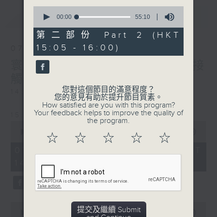
0
最新
LATEST
seconds
00:00
55:10
of
55
第二部份 Part 2 (HKT
minutes,
15:05 - 16:00)
10
07/08/2026
seconds
寰聽世界-寰球食光/寰球全接
觸-法國連線
您對這個節目的滿意程度？
14:30-15:00 寰球食光
您的意見有助於提升節目質素。
How satisfied are you with this program?
Your feedback helps to improve the quality of
15:30-16:00 寰球全接觸-法國連線
the program.
0
seconds
00:00
1:49:59
☆
☆
☆
☆
☆
of
1
07/08/2026 - 足本 Full (HKT
hour,
14:05 - 16:00)
49
minutes,
59
seconds
0
提交及繼續 Submit
seconds
00:00
55:00