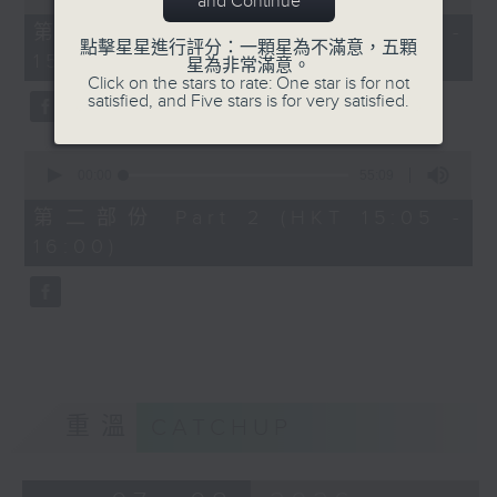
and Continue
of
55
第一部份 Part 1 (HKT 14:05 -
minutes,
點擊星星進行評分：一顆星為不滿意，五顆
15:00)
0
星為非常滿意。
seconds
Click on the stars to rate: One star is for not
satisfied, and Five stars is for very satisfied.
0
seconds
00:00
55:09
of
55
第二部份 Part 2 (HKT 15:05 -
minutes,
16:00)
9
seconds
重溫
CATCHUP