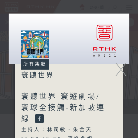
ENG
/
簡
×
全新 RTHK On The Go
取得
一手掌握 RTHK 電台、電視節目
X
所有集數
寰聽世界
寰聽世界-寰遊劇場/
寰球全接觸-新加坡連
寰聽世界
線
主持人：林司敏、朱金天