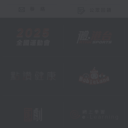
聯 絡
公眾回饋