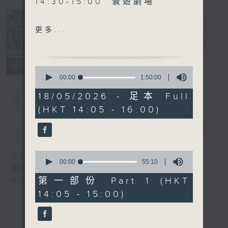
14:30-15:00 寰遊劇場
15:30-16:00 寰球全接觸-新
更多...
加坡連線
寰聽世界
電台直播
所有集數
0
seconds
00:00
1:50:00
of
1
18/05/2026 - 足本 Full
您喜歡這個節目嗎?
hour,
(HKT 14:05 - 16:00)
50
minutes,
0
簡介
GIST
seconds
0
主持人：林司敏、朱金天
seconds
00:00
55:10
星期一至五 下午2點到4點
of
55
第一部份 Part 1 (HKT
時事趣聞，最新資訊，應有盡有
minutes,
14:05 - 15:00)
10
seconds