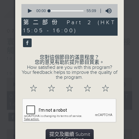
0
最新
LATEST
seconds
00:00
55:09
of
55
第二部份 Part 2 (HKT
minutes,
15:05 - 16:00)
9
07/08/2026
seconds
寰聽世界-寰球食光/寰球全接
觸-法國連線
您對這個節目的滿意程度？
14:30-15:00 寰球食光
您的意見有助於提升節目質素。
How satisfied are you with this program?
Your feedback helps to improve the quality of
15:30-16:00 寰球全接觸-法國連線
the program.
0
seconds
00:00
1:49:59
☆
☆
☆
☆
☆
of
1
07/08/2026 - 足本 Full (HKT
hour,
14:05 - 16:00)
49
minutes,
59
seconds
0
提交及繼續 Submit
seconds
00:00
55:00