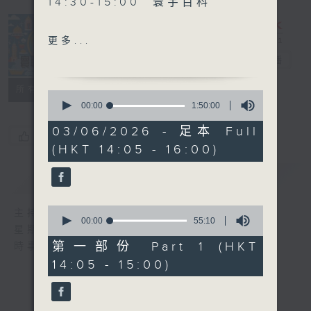
14:30-15:00 寰宇百科
更多...
15:30-16:00 寰球全接觸-
寰聽世界
電台直播
加拿大連線
所有集數
0
seconds
00:00
1:50:00
of
1
03/06/2026 - 足本 Full
您喜歡這個節目嗎?
hour,
(HKT 14:05 - 16:00)
50
minutes,
0
簡介
GIST
seconds
0
主持人：林司敏、朱金天
seconds
00:00
55:10
星期一至五 下午2點到4點
of
55
第一部份 Part 1 (HKT
時事趣聞，最新資訊，應有盡有
minutes,
14:05 - 15:00)
10
seconds