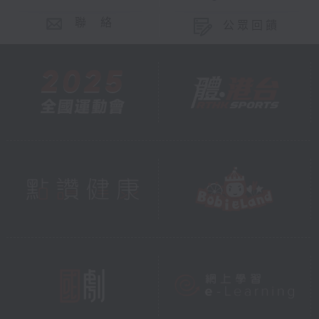
聯 絡
公眾回饋