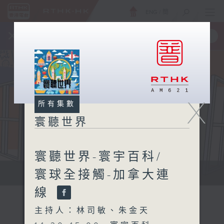
ENG
/
簡
×
全新 RTHK On The Go
取得
一手掌握 RTHK 電台、電視節目
X
所有集數
寰聽世界
寰聽世界-寰宇百科/
寰球全接觸-加拿大連
寰聽世界
線
主持人：林司敏、朱金天