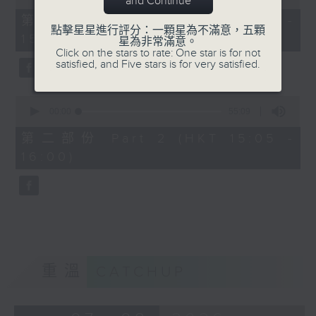
and Continue
of
55
第一部份 Part 1 (HKT 14:05 -
minutes,
點擊星星進行評分：一顆星為不滿意，五顆
15:00)
0
星為非常滿意。
seconds
Click on the stars to rate: One star is for not
satisfied, and Five stars is for very satisfied.
0
seconds
00:00
55:09
of
55
第二部份 Part 2 (HKT 15:05 -
minutes,
16:00)
9
seconds
重溫
CATCHUP