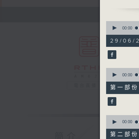
0
seconds
00:00
of
1
29/06/2
hour,
50
minutes,
0
seconds
90%
0
seconds
00:00
of
55
電台直播
第一部份 P
minutes,
10
seconds
90%
0
seconds
00:00
of
55
第二部份 P
簡介
minutes,