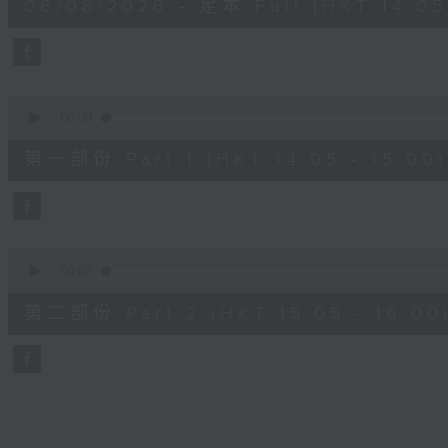
06/08/2026 - 足本 Full (HKT 14:05 
hour,
49
minutes,
59
seconds
Volume
90%
0
seconds
00:00
of
55
第一部份 Part 1 (HKT 14:05 - 15:00)
minutes,
0
seconds
Volume
90%
0
seconds
00:00
of
55
第二部份 Part 2 (HKT 15:05 - 16:00
minutes,
9
seconds
Volume
90%