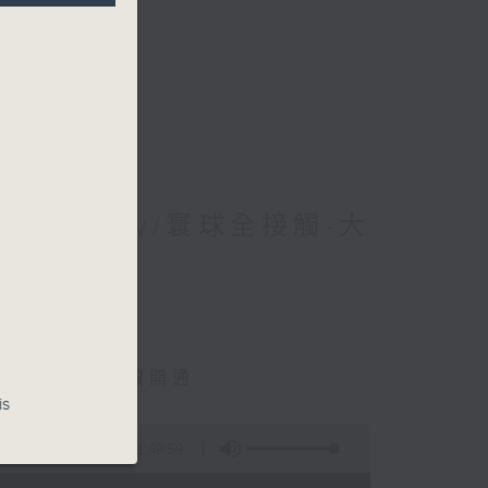
 Jerry/寰球全接觸-大
y
城際東莞西聯絡線開通
is
1:49:59