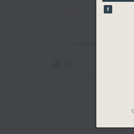
10
seconds
GIST
90%
最新
LATEST
C