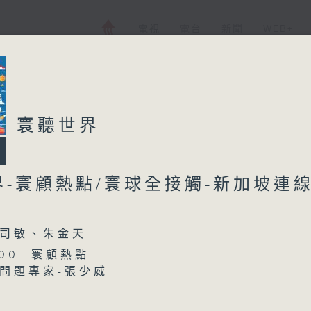
電視
電台
新聞
WEB+
寰聽世界
界-寰顧熱點/寰球全接觸-新加坡連
司敏、朱金天
5:00 寰顧熱點
問題專家-張少威
16:00 寰球全接觸-新加坡連線