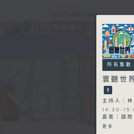
所有集數
寰聽世
主持人：林
14:30-1
嘉賓：國際
更多...
15:30-