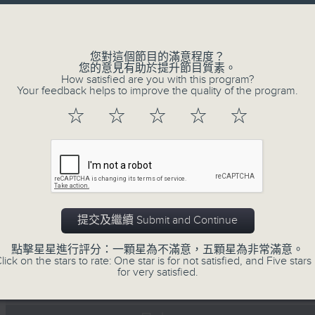
Volume
您對這個節目的滿意程度？
您的意見有助於提升節目質素。
How satisfied are you with this program?
Your feedback helps to improve the quality of the program.
06/08/2026
☆
☆
☆
☆
☆
寰聽世界 寰聽風情畫 資深旅遊從業員
灣區連線
1430-1500 寰聽風情畫：英國倫敦
嘉賓：深度遊旅行社『旅遊製作』創辦人 Jerr
提交及繼續 Submit and Continue
1530-1600 寰球全接觸-大灣區連線：廣東
點擊星星進行評分：一顆星為不滿意，五顆星為非常滿意。
lick on the stars to rate: One star is for not satisfied, and Five stars 
嘉賓：珠江之聲 譚震
for very satisfied.
0
seconds
00:00
of
1