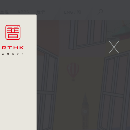
重溫
APPS
我們
ENG
/
簡
X
線