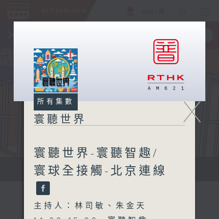
ENG
/
簡
×
全新 RTHK On The Go
取得
一手掌握 RTHK 電台、電視節目
X
所有集數
寰聽世界
寰聽世界-寰聽智趣/
寰球全接觸-北京連線
寰聽世界
主持人：林司敏、朱金天