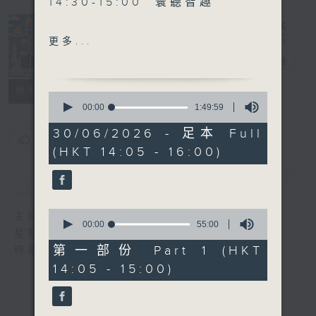
14:30-15:00 寰聽智趣
更多...
15:30-16:00 寰球全接觸-北
寰聽世界
電台直播
京連線
所有集數
0
seconds
00:00
1:49:59
of
1
30/06/2026 - 足本 Full
您喜歡這個節目嗎?
hour,
(HKT 14:05 - 16:00)
49
minutes,
59
簡介
GIST
seconds
0
主持人：林司敏、朱金天
seconds
00:00
55:00
星期一至五 下午2點到4點
of
55
第一部份 Part 1 (HKT
時事趣聞，最新資訊，應有盡有
minutes,
14:05 - 15:00)
0
seconds