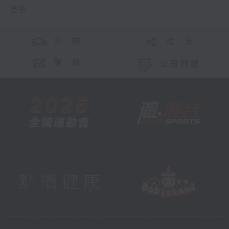
更多 ...
交 通
社 交
聯 絡
公眾回饋