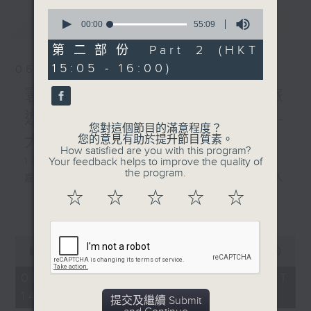
0
最新
LATEST
seconds
00:00
55:09
of
55
第二部份 Part 2 (HKT
minutes,
15:05 - 16:00)
9
06/08/2026
seconds
寰聽世界 寰聽風情畫 資深旅
遊從業員 Jerry/寰球全接觸-
您對這個節目的滿意程度？
大灣區連線
您的意見有助於提升節目質素。
How satisfied are you with this program?
Your feedback helps to improve the quality of
1430-1500 寰聽風情畫：英國倫敦
the program.
嘉賓：深度遊旅行社『旅遊製作』創辦人
☆
☆
☆
☆
☆
Jerry
更多...
1530-1600 寰球全接觸-大灣區連線：廣東
0
城際東莞西聯絡線開通
seconds
00:00
1:49:59
of
嘉賓：珠江之聲 譚震
1
06/08/2026 - 足本 Full (HKT
hour,
14:05 - 16:00)
49
提交及繼續 Submit
minutes,