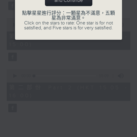
and Continue
59
seconds
點擊星星進行評分：一顆星為不滿意，五顆
星為非常滿意。
0
Click on the stars to rate: One star is for not
seconds
00:00
55:00
satisfied, and Five stars is for very satisfied.
of
55
第一部份 Part 1 (HKT 14:05 -
minutes,
15:00)
0
seconds
0
seconds
00:00
55:09
of
55
第二部份 Part 2 (HKT 15:05 -
minutes,
16:00)
9
seconds