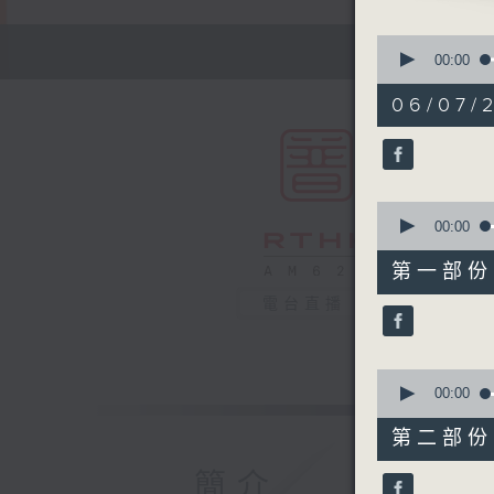
0
seconds
00:00
of
1
06/07/2
hour,
49
minutes,
59
seconds
90%
0
seconds
00:00
of
55
第一部份 P
minutes,
0
電台直播
seconds
90%
0
seconds
00:00
of
55
第二部份 P
minutes,
9
簡介
seconds