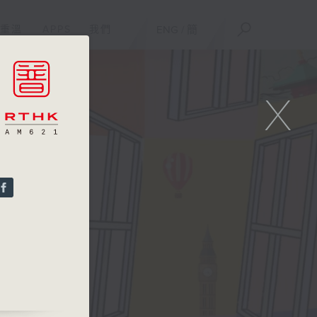
重溫
APPS
我們
ENG
/
簡
X