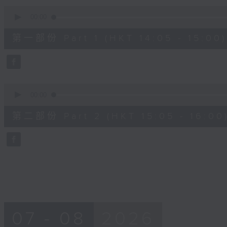
90%
0
seconds
00:00
of
55
第一部份 Part 1 (HKT 14:05 - 15:00)
minutes,
0
seconds
Volume
90%
0
seconds
00:00
of
55
第二部份 Part 2 (HKT 15:05 - 16:00
minutes,
9
seconds
Volume
90%
07 - 08
2026