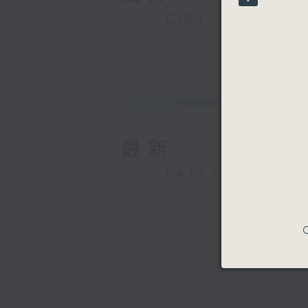
90%
GIST
最新
LATEST
C