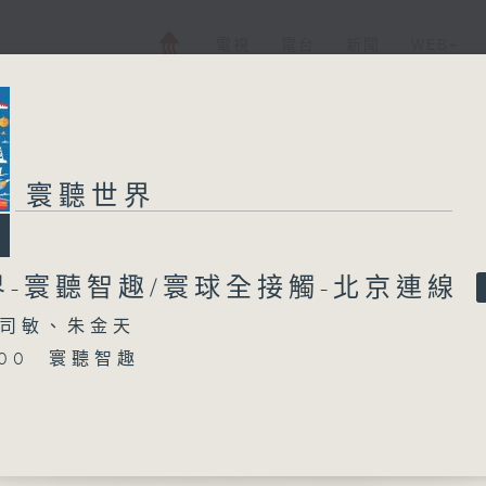
電視
電台
新聞
WEB+
寰聽世界
界-寰聽智趣/寰球全接觸-北京連線
司敏、朱金天
5:00 寰聽智趣
16:00 寰球全接觸-北京連線