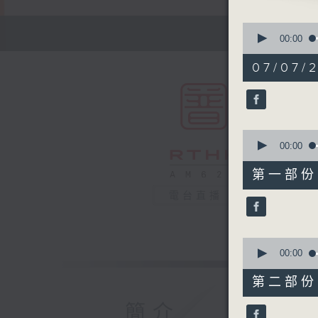
0
seconds
00:00
of
1
07/07/2
hour,
49
minutes,
59
seconds
90%
0
seconds
00:00
of
55
第一部份 P
minutes,
0
電台直播
seconds
90%
0
seconds
00:00
of
55
第二部份 P
minutes,
9
簡介
seconds