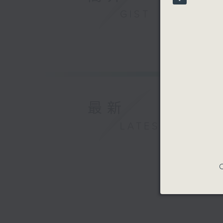
90%
GIST
最新
LATEST
C