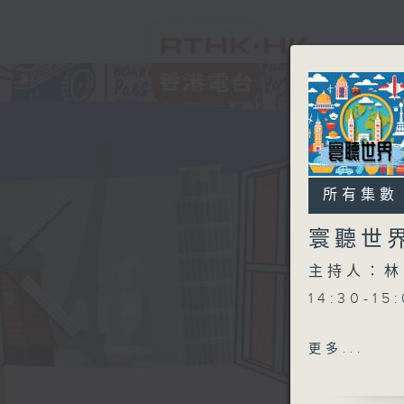
所有集數
寰聽世
主持人：林
14:30-1
更多...
15:30-