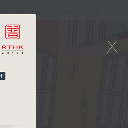
重溫
APPS
我們
ENG
/
簡
X