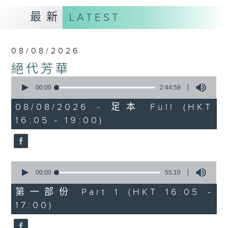
最新
LATEST
08/08/2026
絕代芳華
0
seconds
00:00
2:44:59
of
2
08/08/2026 - 足本 Full (HKT
hours,
16:05 - 19:00)
44
minutes,
59
seconds
0
seconds
00:00
55:10
of
55
第一部份 Part 1 (HKT 16:05 -
minutes,
17:00)
10
seconds