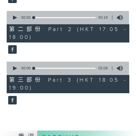
0
seconds
00:00
55:19
of
55
第二部份 Part 2 (HKT 17:05 -
minutes,
18:00)
19
seconds
0
seconds
00:00
55:09
of
55
第三部份 Part 3 (HKT 18:05 -
minutes,
19:00)
9
seconds