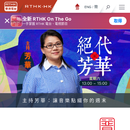
ENG
/
簡
×
全新 RTHK On The Go
取得
一手掌握 RTHK 電台、電視節目
主持芳華：讓音樂點綴你的週末