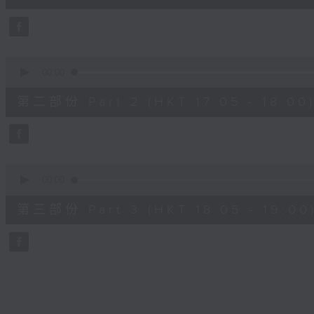
0
seconds
Volume
90%
0
seconds
00:00
of
55
第二部份 Part 2 (HKT 17:05 - 18:00
minutes,
9
seconds
Volume
90%
0
seconds
00:00
of
55
第三部份 Part 3 (HKT 18:05 - 19:00
minutes,
9
seconds
Volume
90%