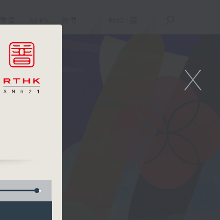
重溫
APPS
我們
ENG
/
簡
X