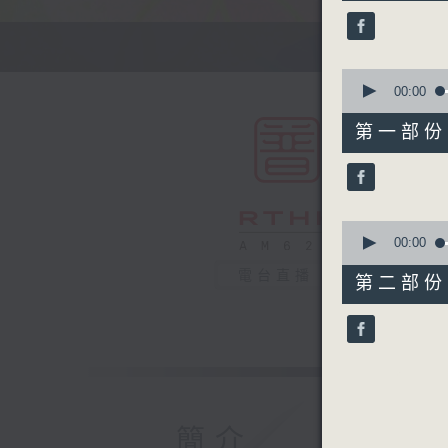
50
minutes,
0
seconds
90%
0
seconds
00:00
of
55
第一部份 P
minutes,
10
seconds
90%
0
seconds
00:00
of
55
電台直播
第二部份 P
minutes,
9
seconds
90%
簡介