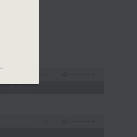
is
2:45:00
- 19:00)
55:00