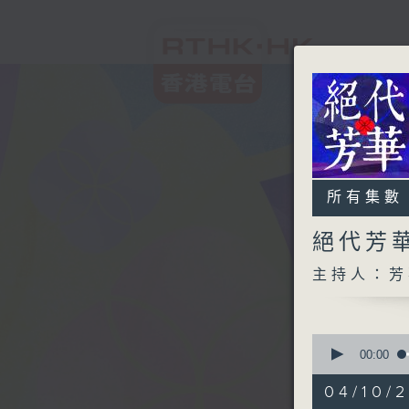
所有集數
絕代芳
主持人：芳
0
seconds
00:00
of
1
04/10/2
hour,