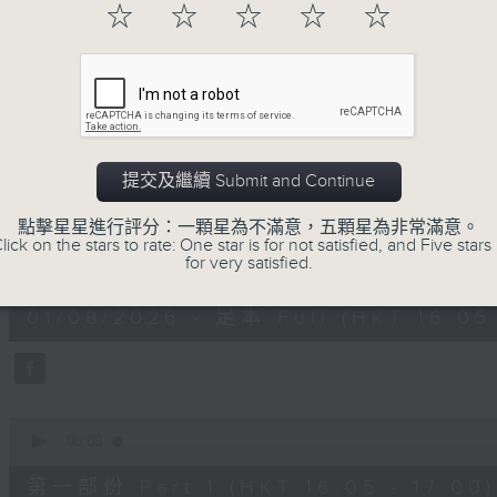
☆
☆
☆
☆
☆
01/08/2026
提交及繼續 Submit and Continue
絕代芳華
點擊星星進行評分：一顆星為不滿意，五顆星為非常滿意。
lick on the stars to rate: One star is for not satisfied, and Five stars 
0
for very satisfied.
seconds
00:00
of
2
01/08/2026 - 足本 Full (HKT 16:05 
hours,
45
minutes,
0
seconds
Volume
90%
0
seconds
00:00
of
55
第一部份 Part 1 (HKT 16:05 - 17:00)
minutes,