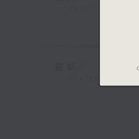
GIST
最新
C
LATEST