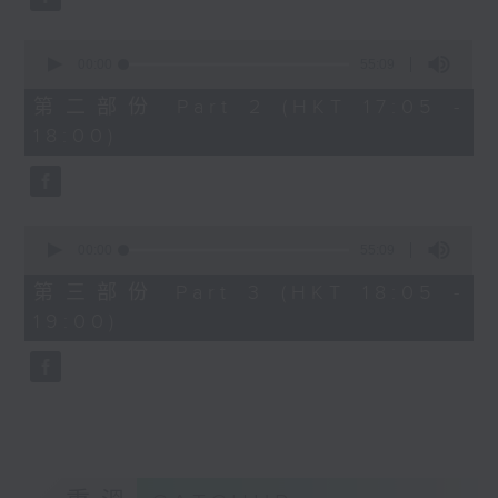
0
seconds
00:00
55:09
of
55
第二部份 Part 2 (HKT 17:05 -
minutes,
18:00)
9
seconds
0
seconds
00:00
55:09
of
55
第三部份 Part 3 (HKT 18:05 -
minutes,
19:00)
9
seconds