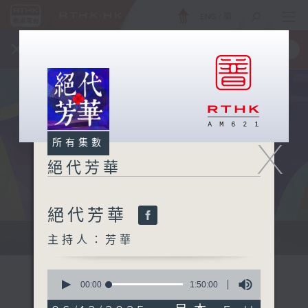
ENG
/
簡
×
全新 RTHK On The Go
取得
一手掌握 RTHK 電台、電視節目
X
所有集數
絕代芳華
絕代芳華
主持芳華：讓音樂點綴你的週末
主持人：芳華
0
seconds
00:00
1:50:00
of
1