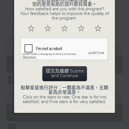
您的意見有助於提升節目質素。
最新
How satisfied are you with this program?
LATEST
Your feedback helps to improve the quality of
the program.
☆
☆
☆
☆
☆
01/08/2026
絕代芳華
0
seconds
00:00
2:45:00
of
2
01/08/2026 - 足本 Full (HKT
hours,
16:05 - 19:00)
45
提交及繼續 Submit
minutes,
and Continue
0
seconds
點擊星星進行評分：一顆星為不滿意，五顆
星為非常滿意。
0
Click on the stars to rate: One star is for not
seconds
00:00
55:00
satisfied, and Five stars is for very satisfied.
of
55
第一部份 Part 1 (HKT 16:05 -
minutes,
17:00)
0
seconds