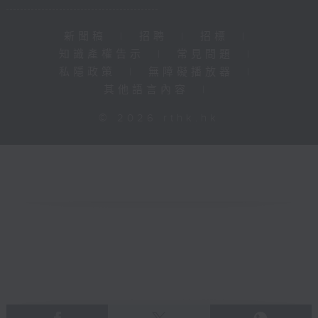
新聞稿
|
招聘
|
招標
|
知識產權告示
|
常見問題
|
私隱政策
|
無障礙播放器
|
其他語言內容
|
© 2026 rthk.hk