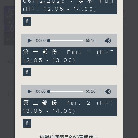
06/12/2025 - 足本 Full
hour,
(HKT 12:05 - 14:00)
50
minutes,
0
seconds
絕代芳華
電台直播
0
所有集數
seconds
00:00
55:10
of
55
第一部份 Part 1 (HKT
minutes,
12:05 - 13:00)
您喜歡這個節目嗎?
10
seconds
簡介
GIST
0
seconds
00:00
55:10
主持人：芳華
of
55
第二部份 Part 2 (HKT
minutes,
13:05 - 14:00)
10
seconds
您對這個節目的滿意程度？